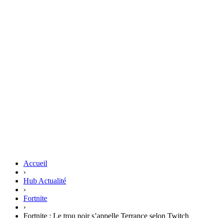
Accueil
›
Hub Actualité
›
Fortnite
›
Fortnite : Le trou noir s’appelle Terrance selon Twitch