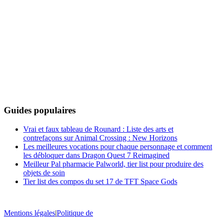
Guides populaires
Vrai et faux tableau de Rounard : Liste des arts et
contrefaçons sur Animal Crossing : New Horizons
Les meilleures vocations pour chaque personnage et comment
les débloquer dans Dragon Quest 7 Reimagined
Meilleur Pal pharmacie Palworld, tier list pour produire des
objets de soin
Tier list des compos du set 17 de TFT Space Gods
Mentions légales
|
Politique de