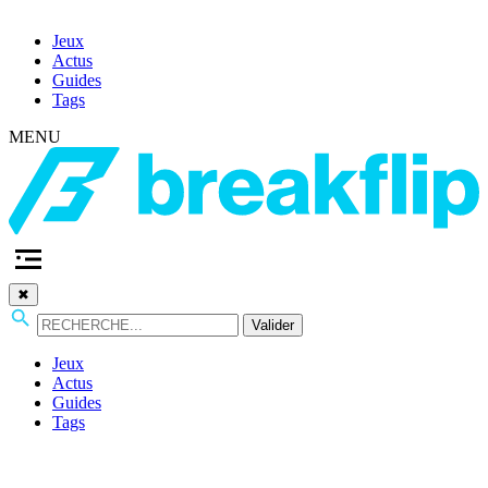
Jeux
Actus
Guides
Tags
MENU
✖
Valider
Jeux
Actus
Guides
Tags