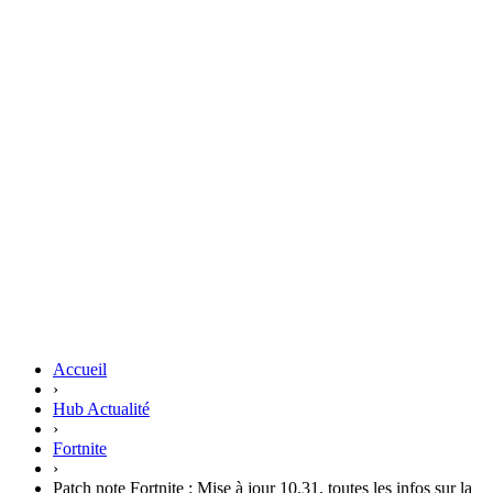
Accueil
›
Hub Actualité
›
Fortnite
›
Patch note Fortnite : Mise à jour 10.31, toutes les infos sur la