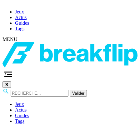
Jeux
Actus
Guides
Tags
MENU
✖
Valider
Jeux
Actus
Guides
Tags