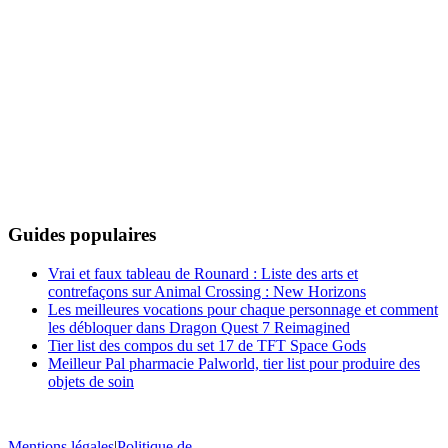
Guides populaires
Vrai et faux tableau de Rounard : Liste des arts et
contrefaçons sur Animal Crossing : New Horizons
Les meilleures vocations pour chaque personnage et comment
les débloquer dans Dragon Quest 7 Reimagined
Tier list des compos du set 17 de TFT Space Gods
Meilleur Pal pharmacie Palworld, tier list pour produire des
objets de soin
Mentions légales
|
Politique de