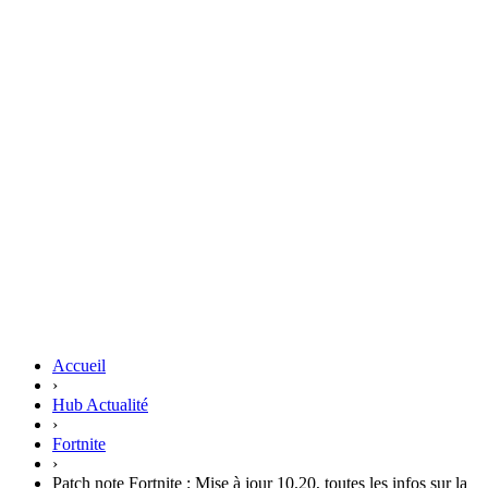
Accueil
›
Hub Actualité
›
Fortnite
›
Patch note Fortnite : Mise à jour 10.20, toutes les infos sur la