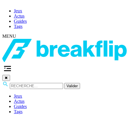
Jeux
Actus
Guides
Tags
MENU
✖
Valider
Jeux
Actus
Guides
Tags