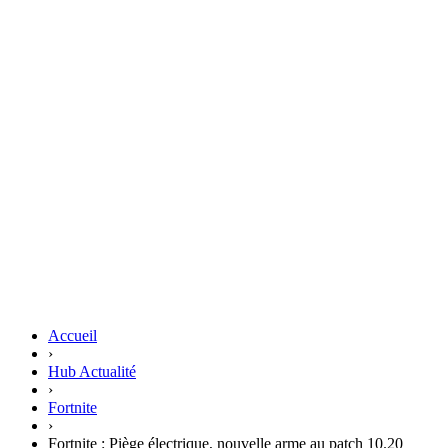
Accueil
›
Hub Actualité
›
Fortnite
›
Fortnite : Piège électrique, nouvelle arme au patch 10.20