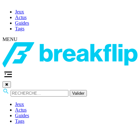
Jeux
Actus
Guides
Tags
MENU
✖
Valider
Jeux
Actus
Guides
Tags