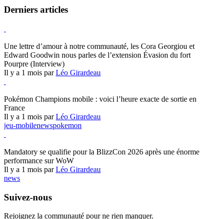
Derniers articles
Hearthstone
Une lettre d’amour à notre communauté, les Cora Georgiou et
Edward Goodwin nous parles de l’extension Évasion du fort
Pourpre (Interview)
Il y a 1 mois par
Léo Girardeau
Pokémon Champions
Pokémon Champions mobile : voici l’heure exacte de sortie en
France
Il y a 1 mois par
Léo Girardeau
jeu-mobile
news
pokemon
World of Warcraft
Mandatory se qualifie pour la BlizzCon 2026 après une énorme
performance sur WoW
Il y a 1 mois par
Léo Girardeau
news
Suivez-nous
Rejoignez la communauté pour ne rien manquer.