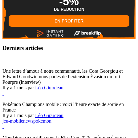
-5%
DE REDUCTION
EN PROFITER
Derniers articles
Hearthstone
Une lettre d’amour à notre communauté, les Cora Georgiou et
Edward Goodwin nous parles de l’extension Évasion du fort
Pourpre (Interview)
Il y a 1 mois par
Léo Girardeau
Pokémon Champions
Pokémon Champions mobile : voici l’heure exacte de sortie en
France
Il y a 1 mois par
Léo Girardeau
jeu-mobile
news
pokemon
World of Warcraft
Mandatory se qualifie pour la BlizzCon 2026 après une énorme