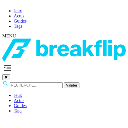
Jeux
Actus
Guides
Tags
MENU
✖
Valider
Jeux
Actus
Guides
Tags