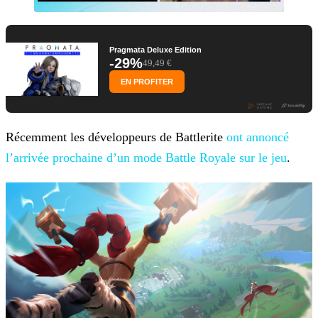
Pragmata Deluxe Edition
-29%
49,49 €
EN PROFITER
Récemment les développeurs de Battlerite
ont annoncé
l’arrivée prochaine d’un mode
Battle Royale sur le jeu
.