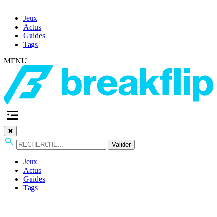
Jeux
Actus
Guides
Tags
MENU
✖
Valider
Jeux
Actus
Guides
Tags