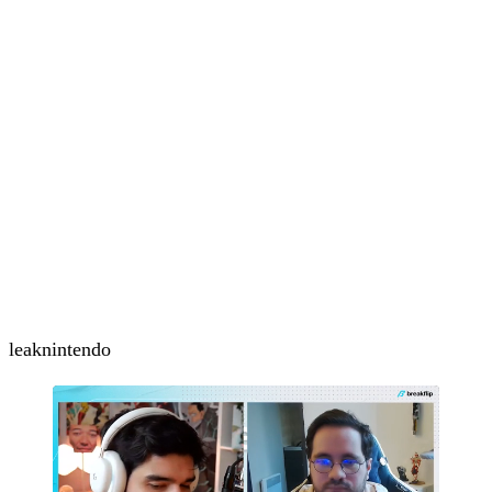
leak
nintendo