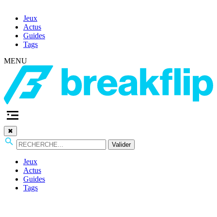
Jeux
Actus
Guides
Tags
MENU
✖
Valider
Jeux
Actus
Guides
Tags