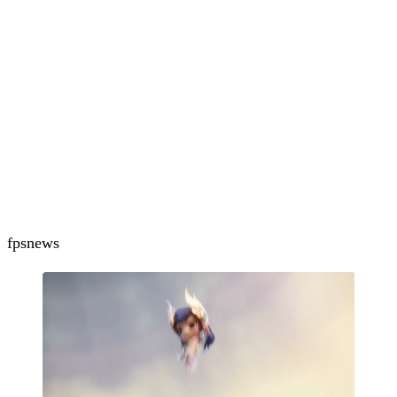
fps
news