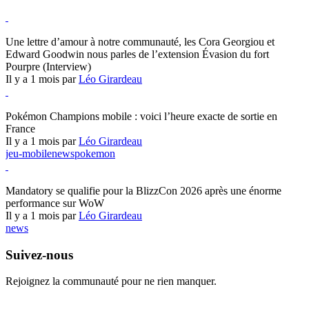
Hearthstone
Une lettre d’amour à notre communauté, les Cora Georgiou et
Edward Goodwin nous parles de l’extension Évasion du fort
Pourpre (Interview)
Il y a 1 mois par
Léo Girardeau
Pokémon Champions
Pokémon Champions mobile : voici l’heure exacte de sortie en
France
Il y a 1 mois par
Léo Girardeau
jeu-mobile
news
pokemon
World of Warcraft
Mandatory se qualifie pour la BlizzCon 2026 après une énorme
performance sur WoW
Il y a 1 mois par
Léo Girardeau
news
Suivez-nous
Rejoignez la communauté pour ne rien manquer.