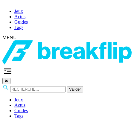
Jeux
Actus
Guides
Tags
MENU
✖
Valider
Jeux
Actus
Guides
Tags