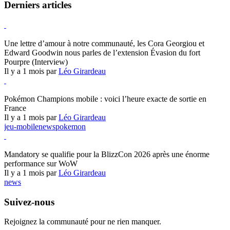
Derniers articles
Hearthstone
Une lettre d’amour à notre communauté, les Cora Georgiou et
Edward Goodwin nous parles de l’extension Évasion du fort
Pourpre (Interview)
Il y a 1 mois par
Léo Girardeau
Pokémon Champions
Pokémon Champions mobile : voici l’heure exacte de sortie en
France
Il y a 1 mois par
Léo Girardeau
jeu-mobile
news
pokemon
World of Warcraft
Mandatory se qualifie pour la BlizzCon 2026 après une énorme
performance sur WoW
Il y a 1 mois par
Léo Girardeau
news
Suivez-nous
Rejoignez la communauté pour ne rien manquer.