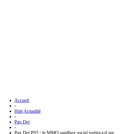
Accueil
›
Hub Actualité
›
Pax Dei
›
Pax Dei PS5 : le MMO sandbox social sortira-t-il sur