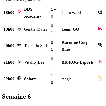
BDS
1
–
18h00
GameWard
Academy
0
0 –
19h00
Gentle Mates
Team GO
1
0 –
Karmine Corp
20h00
Team du Sud
1
Blue
0 –
21h00
Vitality.Bee
BK ROG Esports
1
1
–
22h00
Solary
Aegis
0
Semaine 6