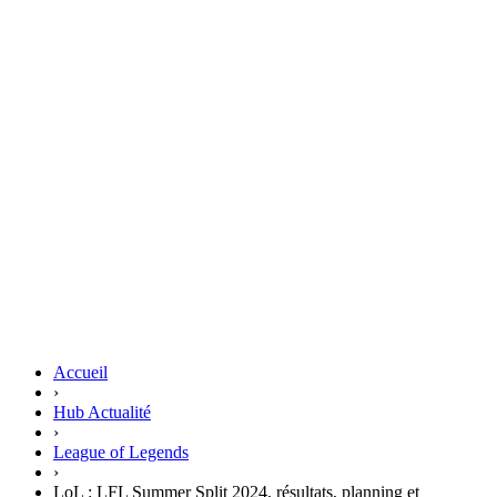
Accueil
›
Hub Actualité
›
League of Legends
›
LoL : LFL Summer Split 2024, résultats, planning et