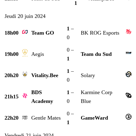
1
Jeudi 20 juin 2024
1
–
18h00
Team GO
BK ROG Esports
0
0 –
19h00
Aegis
Team du Sud
1
1
–
20h20
Vitality.Bee
Solary
0
BDS
1
–
Karmine Corp
21h15
Academy
0
Blue
0 –
22h20
Gentle Mates
GameWard
1
Vendredi 21 juin 2024