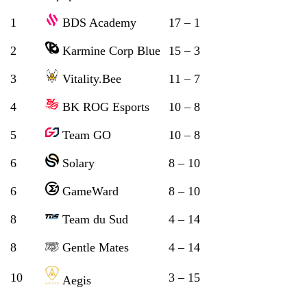
1
BDS Academy
17 – 1
2
Karmine Corp Blue
15 – 3
3
Vitality.Bee
11 – 7
4
BK ROG Esports
10 – 8
5
Team GO
10 – 8
6
Solary
8 – 10
6
GameWard
8 – 10
8
Team du Sud
4 – 14
8
Gentle Mates
4 – 14
10
3 – 15
Aegis