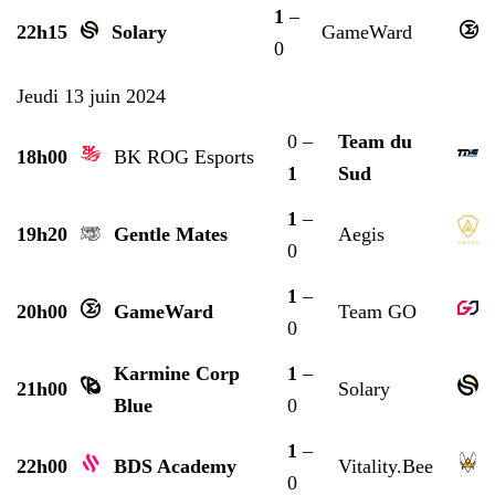
1
–
22h15
Solary
GameWard
0
Jeudi 13 juin 2024
0 –
Team du
18h00
BK ROG Esports
1
Sud
1
–
19h20
Gentle Mates
Aegis
0
1
–
20h00
GameWard
Team GO
0
Karmine Corp
1
–
21h00
Solary
Blue
0
1
–
22h00
BDS Academy
Vitality.Bee
0