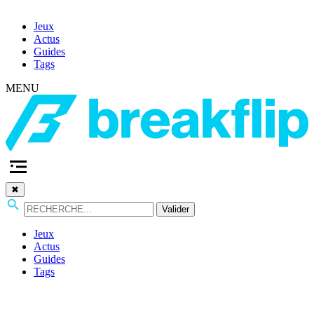
Jeux
Actus
Guides
Tags
MENU
✖
Valider
Jeux
Actus
Guides
Tags