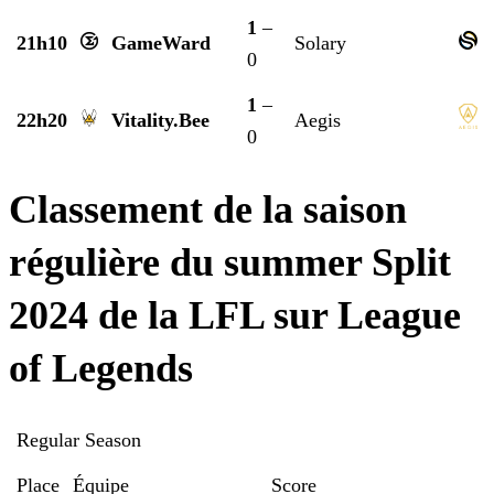
1
–
21h10
GameWard
Solary
0
1
–
22h20
Vitality.Bee
Aegis
0
Classement de la saison
régulière du summer Split
2024 de la LFL sur League
of Legends
Regular Season
Place
Équipe
Score