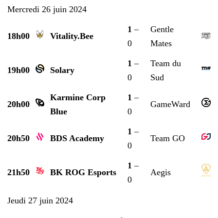
Mercredi 26 juin 2024
1
–
Gentle
18h00
Vitality.Bee
0
Mates
1
–
Team du
19h00
Solary
0
Sud
Karmine Corp
1
–
20h00
GameWard
Blue
0
1
–
20h50
BDS Academy
Team GO
0
1
–
21h50
BK ROG Esports
Aegis
0
Jeudi 27 juin 2024