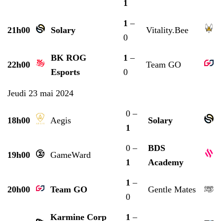
1
1
–
21h00
Solary
Vitality.Bee
0
BK ROG
1
–
22h00
Team GO
Esports
0
Jeudi 23 mai 2024
0 –
18h00
Aegis
Solary
1
0 –
BDS
19h00
GameWard
1
Academy
1
–
20h00
Team GO
Gentle Mates
0
Karmine Corp
1
–