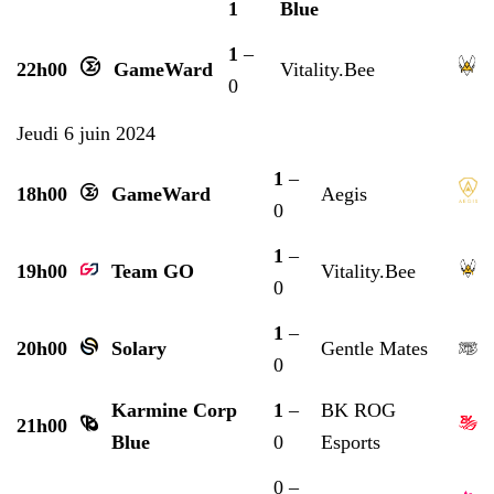
1
Blue
1
–
22h00
GameWard
Vitality.Bee
0
Jeudi 6 juin 2024
1
–
18h00
GameWard
Aegis
0
1
–
19h00
Team GO
Vitality.Bee
0
1
–
20h00
Solary
Gentle Mates
0
Karmine Corp
1
–
BK ROG
21h00
Blue
0
Esports
0 –