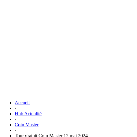
Accueil
›
Hub Actualité
›
Coin Master
›
Tour gratuit Coin Master 12 mai 2024