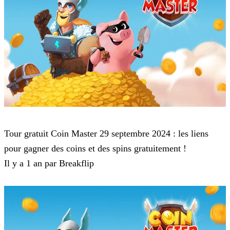
Coin Master
Tour gratuit Coin Master 29 septembre 2024 : les liens
pour gagner des coins et des spins gratuitement !
Il y a 1 an par Breakflip