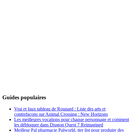
Guides populaires
Vrai et faux tableau de Rounard : Liste des arts et
contrefaçons sur Animal Crossing : New Horizons
Les meilleures vocations pour chaque personnage et comment
les débloquer dans Dragon Quest 7 Reimagined
Meilleur Pal pharmacie Palworld, tier list pour produire des