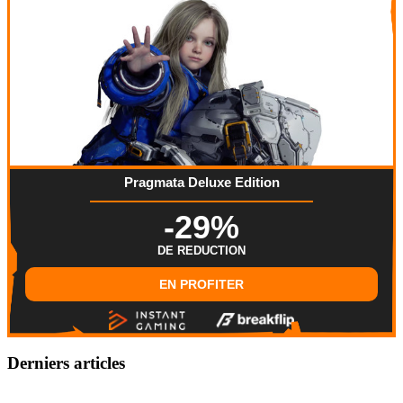
Pragmata Deluxe Edition
-29%
DE REDUCTION
EN PROFITER
Derniers articles