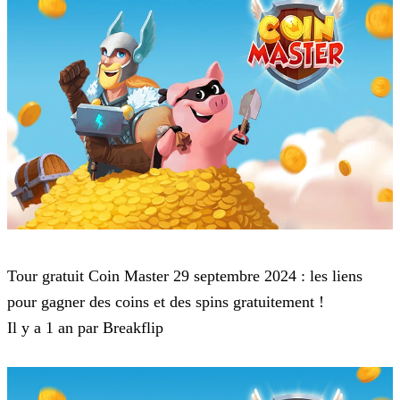
Coin Master
Tour gratuit Coin Master 29 septembre 2024 : les liens
pour gagner des coins et des spins gratuitement !
Il y a 1 an par Breakflip