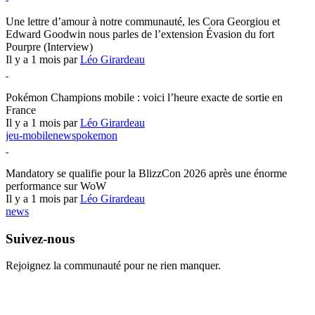
Hearthstone
Une lettre d’amour à notre communauté, les Cora Georgiou et
Edward Goodwin nous parles de l’extension Évasion du fort
Pourpre (Interview)
Il y a 1 mois par
Léo Girardeau
Pokémon Champions
Pokémon Champions mobile : voici l’heure exacte de sortie en
France
Il y a 1 mois par
Léo Girardeau
jeu-mobile
news
pokemon
World of Warcraft
Mandatory se qualifie pour la BlizzCon 2026 après une énorme
performance sur WoW
Il y a 1 mois par
Léo Girardeau
news
Suivez-nous
Rejoignez la communauté pour ne rien manquer.