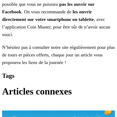
possible que vous ne puissiez
pas les ouvrir sur
Facebook
. On vous recommande de
les
ouvrir
directement sur votre smartphone ou tablette
, avec
l’application Coin Master, pour être sûr de n’avoir aucun
souci.
N’hésitez pas à consulter notre site régulièrement pour plus
de tours et pièces offerts, chaque jour un article vous
proposera les liens de la journée !
Tags
Articles connexes