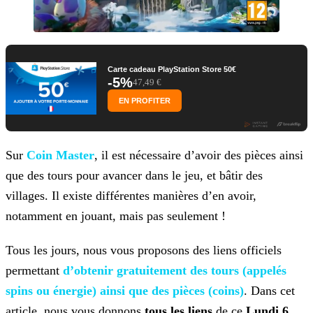
Carte cadeau PlayStation Store 50€
-5%
47,49 €
EN PROFITER
Sur
Coin Master
, il est nécessaire d’avoir des pièces ainsi
que des tours pour avancer dans le jeu, et bâtir des
villages. Il existe différentes
manières d’en avoir,
notamment en jouant, mais pas seulement !
Tous les jours, nous vous proposons des liens officiels
permettant
d’obtenir gratuitement des tours (appelés
spins ou énergie) ainsi que des pièces (coins)
. Dans cet
article, nous vous donnons
tous les
liens
de ce
Lundi 6