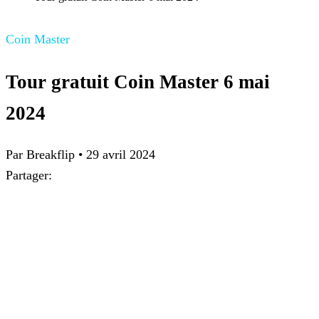
Coin Master
Tour gratuit Coin Master 6 mai
2024
Par Breakflip
•
29 avril 2024
Partager: