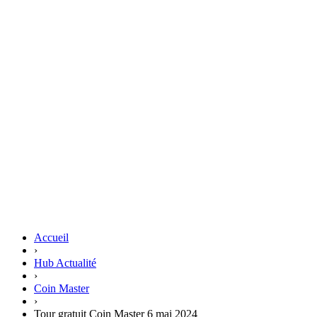
Accueil
›
Hub Actualité
›
Coin Master
›
Tour gratuit Coin Master 6 mai 2024