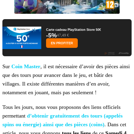
Carte cadeau PlayStation Store 50€
-5%
47,49 €
EN PROFITER
Sur
Coin Master
, il est nécessaire d’avoir des pièces ainsi
que des tours pour avancer dans le jeu, et bâtir des
villages. Il existe différentes
manières d’en avoir,
notamment en jouant, mais pas seulement !
Tous les jours, nous vous proposons des liens officiels
permettant
d’obtenir gratuitement des tours (appelés
spins ou énergie) ainsi que des pièces (coins)
. Dans cet
article, nous vous donnons
tous les
liens
de ce
Samedi 4