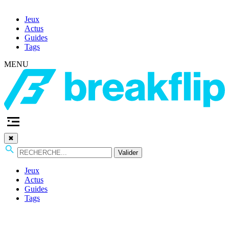
Jeux
Actus
Guides
Tags
MENU
✖
Valider
Jeux
Actus
Guides
Tags