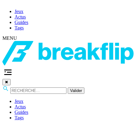
Jeux
Actus
Guides
Tags
MENU
✖
Valider
Jeux
Actus
Guides
Tags