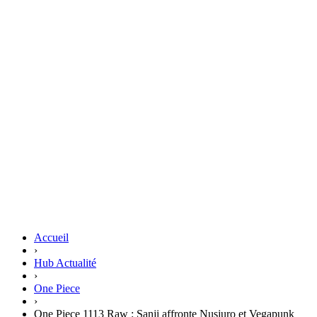
Accueil
›
Hub Actualité
›
One Piece
›
One Piece 1113 Raw : Sanji affronte Nusjuro et Vegapunk