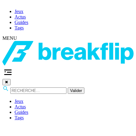
Jeux
Actus
Guides
Tags
MENU
✖
Valider
Jeux
Actus
Guides
Tags