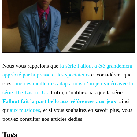
Nous vous rappelons que
la série Fallout a été grandement
apprécié par la presse et les spectateurs
et considèrent que
c’est
une des meilleures adaptations d’un jeu vidéo avec
la
série The Last of Us
. Enfin, n’oubliez pas que la série
Fallout fait la part belle aux références aux
jeux
, ainsi
qu’
aux musiques
, et si vous souhaitez en
savoir plus, vous
pouvez consulter nos articles dédiés.
Tags