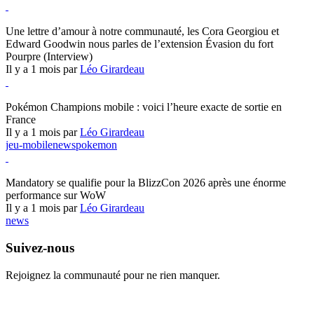
Hearthstone
Une lettre d’amour à notre communauté, les Cora Georgiou et
Edward Goodwin nous parles de l’extension Évasion du fort
Pourpre (Interview)
Il y a 1 mois par
Léo Girardeau
Pokémon Champions
Pokémon Champions mobile : voici l’heure exacte de sortie en
France
Il y a 1 mois par
Léo Girardeau
jeu-mobile
news
pokemon
World of Warcraft
Mandatory se qualifie pour la BlizzCon 2026 après une énorme
performance sur WoW
Il y a 1 mois par
Léo Girardeau
news
Suivez-nous
Rejoignez la communauté pour ne rien manquer.