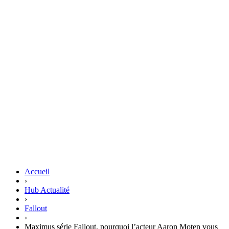
Accueil
›
Hub Actualité
›
Fallout
›
Maximus série Fallout, pourquoi l’acteur Aaron Moten vous