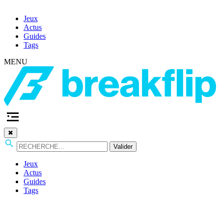
Jeux
Actus
Guides
Tags
MENU
✖
Valider
Jeux
Actus
Guides
Tags