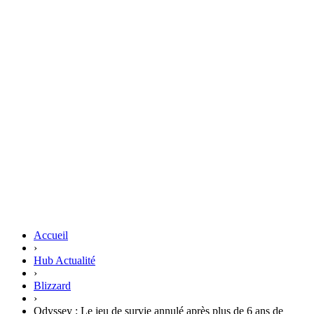
Accueil
›
Hub Actualité
›
Blizzard
›
Odyssey : Le jeu de survie annulé après plus de 6 ans de