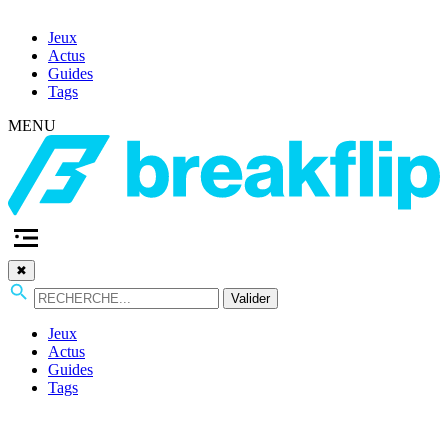
Jeux
Actus
Guides
Tags
MENU
✖
Valider
Jeux
Actus
Guides
Tags