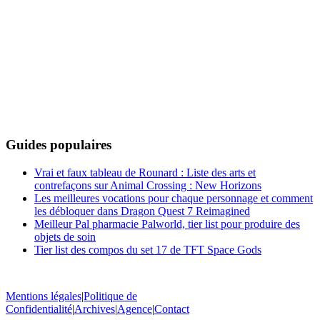
Guides populaires
Vrai et faux tableau de Rounard : Liste des arts et
contrefaçons sur Animal Crossing : New Horizons
Les meilleures vocations pour chaque personnage et comment
les débloquer dans Dragon Quest 7 Reimagined
Meilleur Pal pharmacie Palworld, tier list pour produire des
objets de soin
Tier list des compos du set 17 de TFT Space Gods
Mentions légales
|
Politique de
Confidentialité
|
Archives
|
Agence
|
Contact