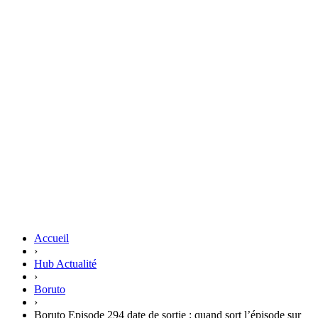
Accueil
›
Hub Actualité
›
Boruto
›
Boruto Episode 294 date de sortie : quand sort l’épisode sur