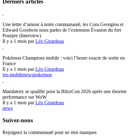
Derniers articles
Hearthstone
Une lettre d’amour à notre communauté, les Cora Georgiou et
Edward Goodwin nous parles de l’extension Évasion du fort
Pourpre (Interview)
Il y a 1 mois par
Léo Girardeau
Pokémon Champions
Pokémon Champions mobile : voici l’heure exacte de sortie en
France
Il y a 1 mois par
Léo Girardeau
jeu-mobile
news
pokemon
World of Warcraft
Mandatory se qualifie pour la BlizzCon 2026 après une énorme
performance sur WoW
Il y a 1 mois par
Léo Girardeau
news
Suivez-nous
Rejoignez la communauté pour ne rien manquer.