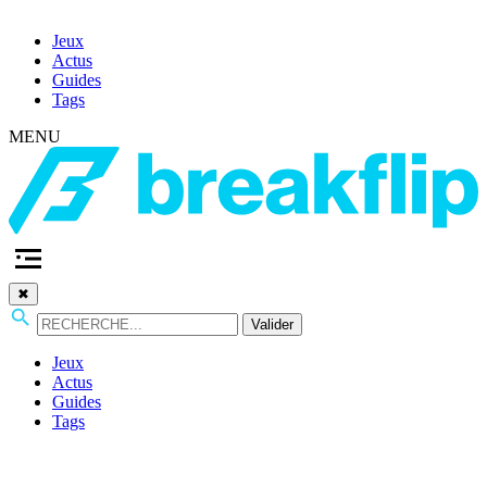
Jeux
Actus
Guides
Tags
MENU
✖
Valider
Jeux
Actus
Guides
Tags