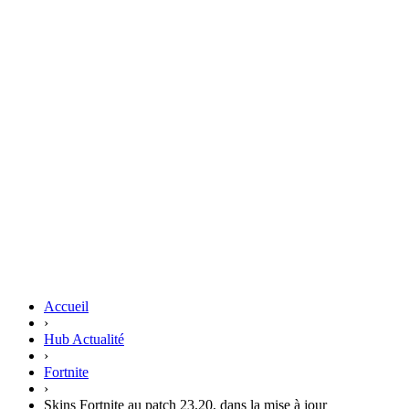
Accueil
›
Hub Actualité
›
Fortnite
›
Skins Fortnite au patch 23.20, dans la mise à jour