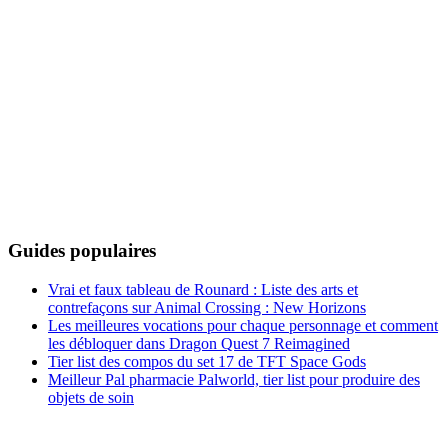
Guides populaires
Vrai et faux tableau de Rounard : Liste des arts et
contrefaçons sur Animal Crossing : New Horizons
Les meilleures vocations pour chaque personnage et comment
les débloquer dans Dragon Quest 7 Reimagined
Tier list des compos du set 17 de TFT Space Gods
Meilleur Pal pharmacie Palworld, tier list pour produire des
objets de soin