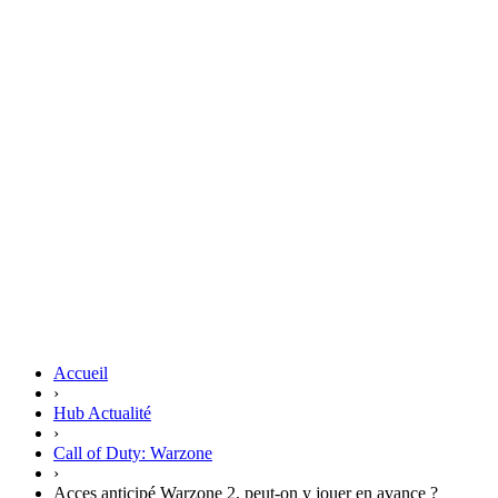
Accueil
›
Hub Actualité
›
Call of Duty: Warzone
›
Acces anticipé Warzone 2, peut-on y jouer en avance ?