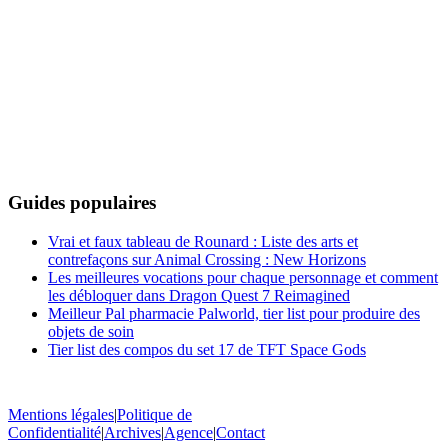
Guides populaires
Vrai et faux tableau de Rounard : Liste des arts et
contrefaçons sur Animal Crossing : New Horizons
Les meilleures vocations pour chaque personnage et comment
les débloquer dans Dragon Quest 7 Reimagined
Meilleur Pal pharmacie Palworld, tier list pour produire des
objets de soin
Tier list des compos du set 17 de TFT Space Gods
Mentions légales
|
Politique de
Confidentialité
|
Archives
|
Agence
|
Contact