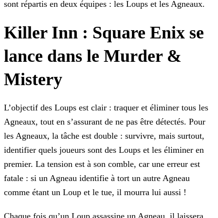
sont répartis en deux équipes : les Loups et les Agneaux.
Killer Inn : Square Enix se
lance dans le Murder &
Mistery
L’objectif des Loups est clair : traquer et éliminer tous les
Agneaux, tout en s’assurant de ne pas être détectés. Pour
les Agneaux, la tâche est double : survivre, mais surtout,
identifier quels
joueurs sont des Loups et les éliminer en
premier. La tension est à son comble, car une erreur est
fatale : si un Agneau identifie à tort un autre Agneau
comme étant un Loup et le tue, il mourra lui
aussi !
Chaque fois qu’un Loup assassine un Agneau, il laissera