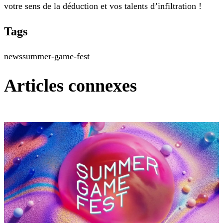
votre sens de la déduction et vos talents d’infiltration !
Tags
news
summer-game-fest
Articles connexes