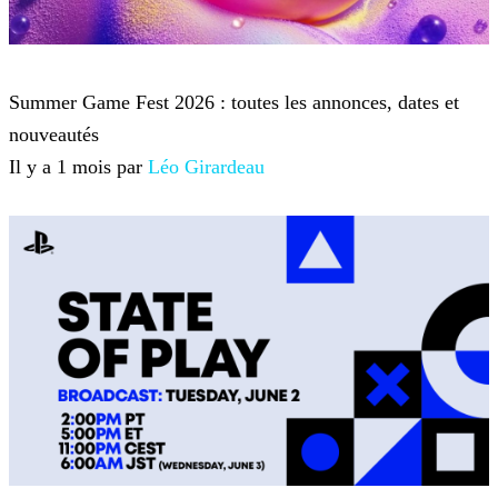
Summer Game Fest
Summer Game Fest 2026 : toutes les annonces, dates et
nouveautés
Il y a 1 mois par
Léo Girardeau