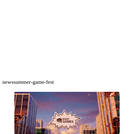
news
summer-game-fest