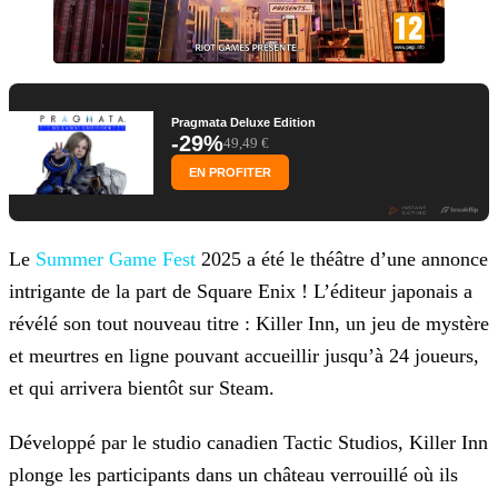
Pragmata Deluxe Edition
-29%
49,49 €
EN PROFITER
Le
Summer Game Fest
2025 a été le théâtre d’une annonce
intrigante de la part de Square Enix ! L’éditeur japonais a
révélé son tout nouveau titre : Killer Inn, un jeu de mystère
et meurtres en ligne pouvant accueillir jusqu’à 24 joueurs,
et qui arrivera bientôt sur Steam.
Développé par le studio canadien Tactic Studios, Killer Inn
plonge les participants dans un château verrouillé où ils