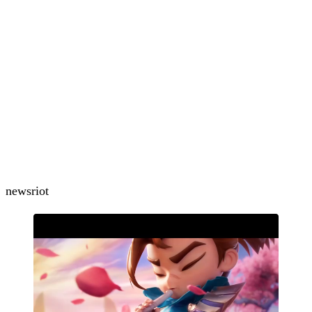
news
riot