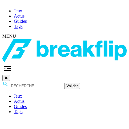
Jeux
Actus
Guides
Tags
MENU
✖
Valider
Jeux
Actus
Guides
Tags