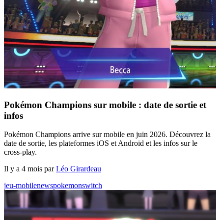
Pokémon Champions sur mobile : date de sortie et
infos
Pokémon Champions arrive sur mobile en juin 2026. Découvrez la
date de sortie, les plateformes iOS et Android et les infos sur le
cross-play.
Il y a 4 mois par
Léo Girardeau
jeu-mobile
news
pokemon
switch