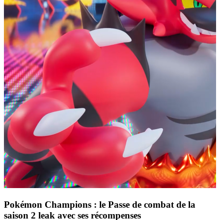
Pokémon Champions : le Passe de combat de la
saison 2 leak avec ses récompenses