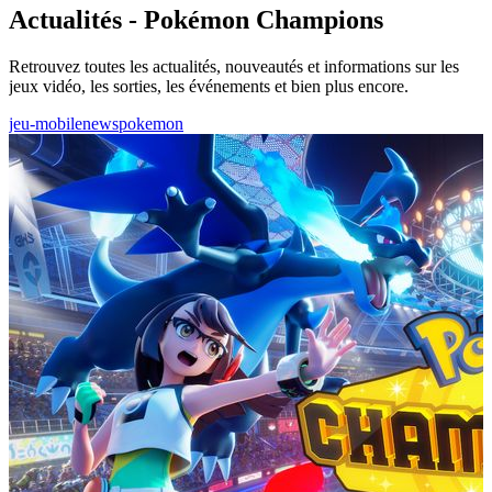
Actualités - Pokémon Champions
Retrouvez toutes les actualités, nouveautés et informations sur les
jeux vidéo, les sorties, les événements et bien plus encore.
jeu-mobile
news
pokemon