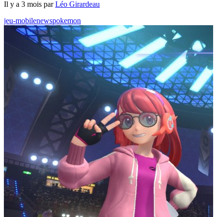
Il y a 3 mois par
Léo Girardeau
jeu-mobile
news
pokemon