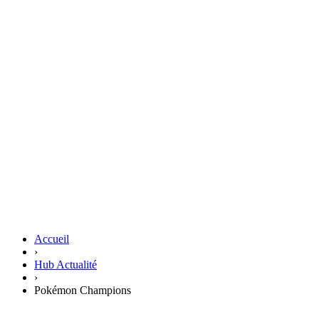
Accueil
›
Hub Actualité
›
Pokémon Champions