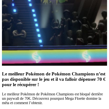
Le meilleur Pokémon de Pokémon Champions n’est
pas disponible sur le jeu et il va falloir dépenser 70 €
pour le récupérer !
Le meilleur Pokémon de Pokémon Champions est bloqué derrière
un paywall de 70€. Découvrez pourquoi Mega Floette domine la
méta et comment l’obtenir.