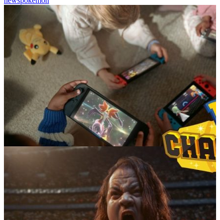
news
pokemon