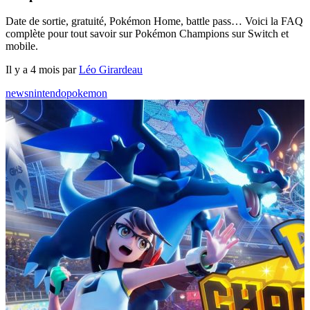
Date de sortie, gratuité, Pokémon Home, battle pass… Voici la FAQ
complète pour tout savoir sur Pokémon Champions sur Switch et
mobile.
Il y a 4 mois par
Léo Girardeau
news
nintendo
pokemon