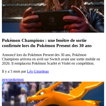
Pokémon Champions : une fenêtre de sortie
confirmée lors du Pokémon Present des 30 ans
Annoncé lors du Pokémon Present des 30 ans, Pokémon
Champions arrivera en avril sur Switch avant une sortie mobile en
2026. Il remplacera Pokémon Scarlet et Violet en compétition.
Il y a 5 mois par
Léo Girardeau
news
pokemon