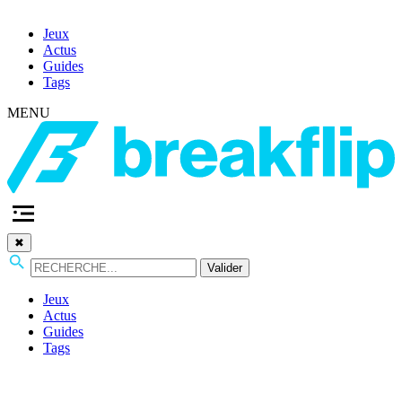
Jeux
Actus
Guides
Tags
MENU
✖
Valider
Jeux
Actus
Guides
Tags