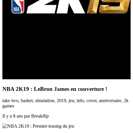
NBA 2K19 : LeBron James en couverture !
take two, basket, simulation, 2019, jeu, info, cover, anniversaire, 2k
games
Il y a 8 ans par Breakflip