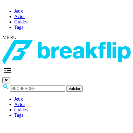
Jeux
Actus
Guides
Tags
MENU
✖
Valider
Jeux
Actus
Guides
Tags