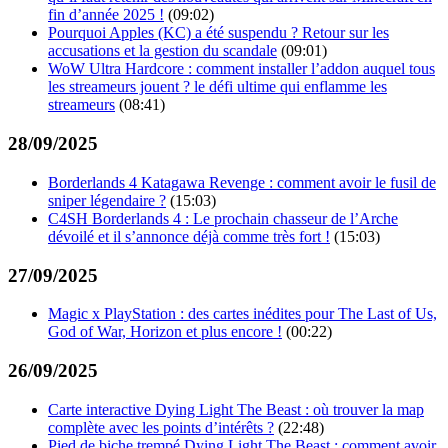
fin d’année 2025 !
(09:02)
Pourquoi Apples (KC) a été suspendu ? Retour sur les
accusations et la gestion du scandale
(09:01)
WoW Ultra Hardcore : comment installer l’addon auquel tous
les streameurs jouent ? le défi ultime qui enflamme les
streameurs
(08:41)
28/09/2025
Borderlands 4 Katagawa Revenge : comment avoir le fusil de
sniper légendaire ?
(15:03)
C4SH Borderlands 4 : Le prochain chasseur de l’Arche
dévoilé et il s’annonce déjà comme très fort !
(15:03)
27/09/2025
Magic x PlayStation : des cartes inédites pour The Last of Us,
God of War, Horizon et plus encore !
(00:22)
26/09/2025
Carte interactive Dying Light The Beast : où trouver la map
complète avec les points d’intérêts ?
(22:48)
Pied de biche trempé Dying Light The Beast : comment avoir