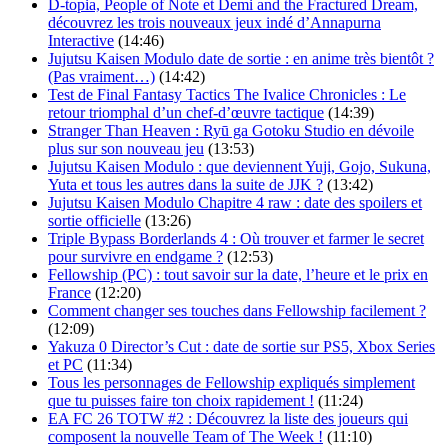
D-topia, People of Note et Demi and the Fractured Dream,
découvrez les trois nouveaux jeux indé d’Annapurna
Interactive
(14:46)
Jujutsu Kaisen Modulo date de sortie : en anime très bientôt ?
(Pas vraiment…)
(14:42)
Test de Final Fantasy Tactics The Ivalice Chronicles : Le
retour triomphal d’un chef-d’œuvre tactique
(14:39)
Stranger Than Heaven : Ryū ga Gotoku Studio en dévoile
plus sur son nouveau jeu
(13:53)
Jujutsu Kaisen Modulo : que deviennent Yuji, Gojo, Sukuna,
Yuta et tous les autres dans la suite de JJK ?
(13:42)
Jujutsu Kaisen Modulo Chapitre 4 raw : date des spoilers et
sortie officielle
(13:26)
Triple Bypass Borderlands 4 : Où trouver et farmer le secret
pour survivre en endgame ?
(12:53)
Fellowship (PC) : tout savoir sur la date, l’heure et le prix en
France
(12:20)
Comment changer ses touches dans Fellowship facilement ?
(12:09)
Yakuza 0 Director’s Cut : date de sortie sur PS5, Xbox Series
et PC
(11:34)
Tous les personnages de Fellowship expliqués simplement
que tu puisses faire ton choix rapidement !
(11:24)
EA FC 26 TOTW #2 : Découvrez la liste des joueurs qui
composent la nouvelle Team of The Week !
(11:10)