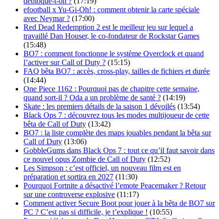
débloque-t-on ?
(17:19)
efootball x Yu‑Gi‑Oh! : comment obtenir la carte spéciale
avec Neymar ?
(17:00)
Red Dead Redemption 2 est le meilleur jeu sur lequel a
travaillé Dan Houser, le co-fondateur de Rockstar Games
(15:48)
BO7 : comment fonctionne le système Overclock et quand
l’activer sur Call of Duty ?
(15:15)
FAQ bêta BO7 : accès, cross-play, tailles de fichiers et durée
(14:44)
One Piece 1162 : Pourquoi pas de chapitre cette semaine,
quand sort-il ? Oda a un problème de santé ?
(14:19)
Skate : les premiers détails de la saison 1 dévoilés
(13:54)
Black Ops 7 : découvrez tous les modes multijoueur de cette
bêta de Call of Duty
(13:42)
BO7 : la liste complète des maps jouables pendant la bêta sur
Call of Duty
(13:06)
GobbleGums dans Black Ops 7 : tout ce qu’il faut savoir dans
ce nouvel opus Zombie de Call of Duty
(12:52)
Les Simpson : c’est officiel, un nouveau film est en
préparation et sortira en 2027
(11:30)
Pourquoi Fortnite a désactivé l’emote Peacemaker ? Retour
sur une controverse explosive
(11:17)
Comment activer Secure Boot pour jouer à la bêta de BO7 sur
PC ? C’est pas si difficile, je t’explique !
(10:55)