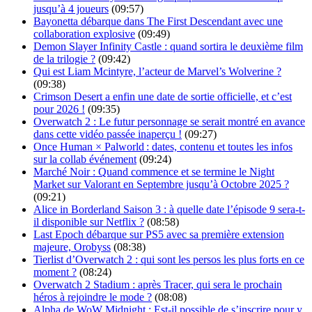
jusqu’à 4 joueurs
(09:57)
Bayonetta débarque dans The First Descendant avec une
collaboration explosive
(09:49)
Demon Slayer Infinity Castle : quand sortira le deuxième film
de la trilogie ?
(09:42)
Qui est Liam Mcintyre, l’acteur de Marvel’s Wolverine ?
(09:38)
Crimson Desert a enfin une date de sortie officielle, et c’est
pour 2026 !
(09:35)
Overwatch 2 : Le futur personnage se serait montré en avance
dans cette vidéo passée inaperçu !
(09:27)
Once Human × Palworld : dates, contenu et toutes les infos
sur la collab événement
(09:24)
Marché Noir : Quand commence et se termine le Night
Market sur Valorant en Septembre jusqu’à Octobre 2025 ?
(09:21)
Alice in Borderland Saison 3 : à quelle date l’épisode 9 sera-t-
il disponible sur Netflix ?
(08:58)
Last Epoch débarque sur PS5 avec sa première extension
majeure, Orobyss
(08:38)
Tierlist d’Overwatch 2 : qui sont les persos les plus forts en ce
moment ?
(08:24)
Overwatch 2 Stadium : après Tracer, qui sera le prochain
héros à rejoindre le mode ?
(08:08)
Alpha de WoW Midnight : Est-il possible de s’inscrire pour y