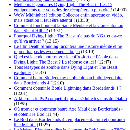
Meilleurs légendaires Dying Light The Beast : Les 15
équipements que vous devriez récupérer au plus vite !
(14:00)
WoW Midnight : l’édition Collector enfin aperçue en vidéo,
mais attention il faut être attentif !
(13:38)
Comment fonctionnent la Santé Mentale et la Concentration
dans Silent Hill f ?
(13:31)
Pourquoi Dying Light: The Beast n’a pas de NG+ et est-ce
qu’il va arriver ?
(13:15)
Le film Death Stranding racontera une histoire inédite et ne
reprendra pas les événements du jeu
(13:10)
Quel est le code pour ouvrir le coffre-fort de l’école dans
Dying Light: The Beast ? La réponse est ici !
(12:47)
Tous les types de zombie dans Dying Light et The Beast
expliqués
(12:37)
Comment battre Sludgemaw et obtenir son butin légendaire
dans Borderlands 4
(12:10)
Comment obtenir le Bottle Lightning dans Borderlands 4 ?
(12:01)
Arkheron : le PvP compétitif qui va séduire les fans de Diablo
(11:58)
Où trouver et comment battre Axe Maul dans Borderlands 4
et obtenir le Bod
(11:44)
Le Bod dans Borderlands 4 : emplacement, farm et pourquoi
il te le faut !
(11:25)
La Maison Blanche utilise la chanson de Pokémon sur TikTok