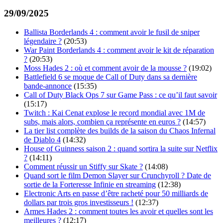
29/09/2025
Ballista Borderlands 4 : comment avoir le fusil de sniper
légendaire ?
(20:53)
War Paint Borderlands 4 : comment avoir le kit de réparation
?
(20:53)
Moss Hades 2 : où et comment avoir de la mousse ?
(19:02)
Battlefield 6 se moque de Call of Duty dans sa dernière
bande-annonce
(15:35)
Call of Duty Black Ops 7 sur Game Pass : ce qu’il faut savoir
(15:17)
Twitch : Kai Cenat explose le record mondial avec 1M de
subs, mais alors, combien ça représente en euros ?
(14:57)
La tier list complète des builds de la saison du Chaos Infernal
de Diablo 4
(14:32)
House of Guinness saison 2 : quand sortira la suite sur Netflix
?
(14:11)
Comment réussir un Stiffy sur Skate ?
(14:08)
Quand sort le film Demon Slayer sur Crunchyroll ? Date de
sortie de la Forteresse Infinie en streaming
(12:38)
Electronic Arts en passe d’être racheté pour 50 milliards de
dollars par trois gros investisseurs !
(12:37)
Armes Hades 2 : comment toutes les avoir et quelles sont les
meilleures ?
(12:17)