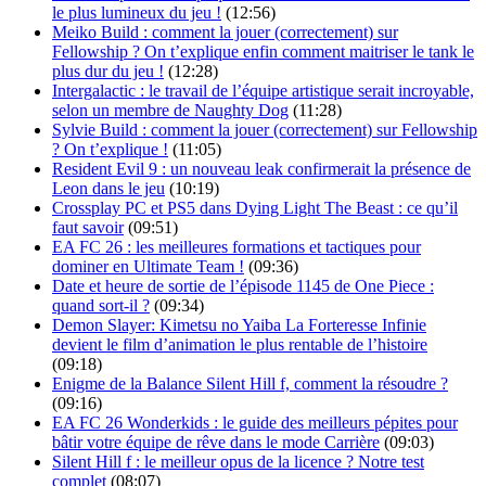
le plus lumineux du jeu !
(12:56)
Meiko Build : comment la jouer (correctement) sur
Fellowship ? On t’explique enfin comment maitriser le tank le
plus dur du jeu !
(12:28)
Intergalactic : le travail de l’équipe artistique serait incroyable,
selon un membre de Naughty Dog
(11:28)
Sylvie Build : comment la jouer (correctement) sur Fellowship
? On t’explique !
(11:05)
Resident Evil 9 : un nouveau leak confirmerait la présence de
Leon dans le jeu
(10:19)
Crossplay PC et PS5 dans Dying Light The Beast : ce qu’il
faut savoir
(09:51)
EA FC 26 : les meilleures formations et tactiques pour
dominer en Ultimate Team !
(09:36)
Date et heure de sortie de l’épisode 1145 de One Piece :
quand sort-il ?
(09:34)
Demon Slayer: Kimetsu no Yaiba La Forteresse Infinie
devient le film d’animation le plus rentable de l’histoire
(09:18)
Enigme de la Balance Silent Hill f, comment la résoudre ?
(09:16)
EA FC 26 Wonderkids : le guide des meilleurs pépites pour
bâtir votre équipe de rêve dans le mode Carrière
(09:03)
Silent Hill f : le meilleur opus de la licence ? Notre test
complet
(08:07)