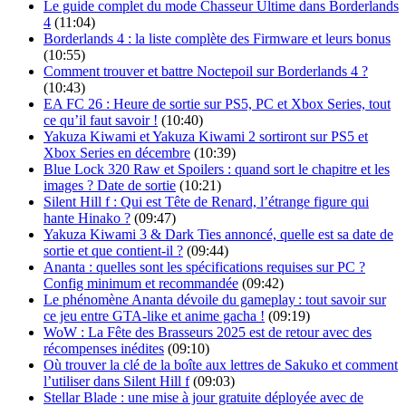
Le guide complet du mode Chasseur Ultime dans Borderlands
4
(11:04)
Borderlands 4 : la liste complète des Firmware et leurs bonus
(10:55)
Comment trouver et battre Noctepoil sur Borderlands 4 ?
(10:43)
EA FC 26 : Heure de sortie sur PS5, PC et Xbox Series, tout
ce qu’il faut savoir !
(10:40)
Yakuza Kiwami et Yakuza Kiwami 2 sortiront sur PS5 et
Xbox Series en décembre
(10:39)
Blue Lock 320 Raw et Spoilers : quand sort le chapitre et les
images ? Date de sortie
(10:21)
Silent Hill f : Qui est Tête de Renard, l’étrange figure qui
hante Hinako ?
(09:47)
Yakuza Kiwami 3 & Dark Ties annoncé, quelle est sa date de
sortie et que contient-il ?
(09:44)
Ananta : quelles sont les spécifications requises sur PC ?
Config minimum et recommandée
(09:42)
Le phénomène Ananta dévoile du gameplay : tout savoir sur
ce jeu entre GTA-like et anime gacha !
(09:19)
WoW : La Fête des Brasseurs 2025 est de retour avec des
récompenses inédites
(09:10)
Où trouver la clé de la boîte aux lettres de Sakuko et comment
l’utiliser dans Silent Hill f
(09:03)
Stellar Blade : une mise à jour gratuite déployée avec de