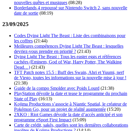
nouvelles quêtes et musiques
(08:28)
Borderlands 4 repoussé sur Nintendo Switch 2, sans nouvelle
date de sortie
(08:19)
23/09/2025
Codes Dying Light The Beast : Liste des combinaisons pour
les coffres
(21:44)
Meilleures compétences Dying Light The Beast : lesquelles
devriez-vous prendre en priorité ?
(21:43)
Dying Light The Beast : Tous les easter eggs et références
cachées (Eminem, God of War, Harry Potter, The Walking
Dead…)
(21:43)
TFT Patch notes 15.5 : Buff des Swain, Ahri et Yuumi, nerf
de Viego, toutes les informations sur la nouvelle mise à jour !
(21:38)
Guide de la compo Smolder avec Poids Lourd
(21:38)
PlayStation dévoile la date et tease le programme du prochain
State of Play
(16:13)
Kojima Productions s’associe à Niantic Spatial, le créateur de
Pokémon Go, pour un projet de réalité augmentée
(15:20)
2XKO : Riot Games dévoile la date d’accès anticipé et son
programme eSport First Impact
(15:09)
Carte de crédit, sakés, quelles sont les dernières collaborations
insolites de Kojima Productions ?
(14:14)