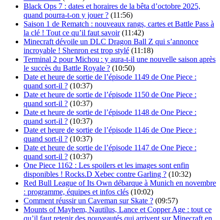
Black Ops 7 : dates et horaires de la bêta d’octobre 2025,
quand pourra-t-on y jouer ?
(11:56)
Saison 1 de Rematch : nouveaux rangs, cartes et Battle Pass à
la clé ! Tout ce qu’il faut savoir
(11:42)
Minecraft dévoile un DLC Dragon Ball Z qui s’annonce
incroyable ! Shenron est trop stylé
(11:18)
Terminal 2 pour Michou : y aura-t-il une nouvelle saison après
le succès du Battle Royale ?
(10:50)
Date et heure de sortie de l’épisode 1149 de One Piece :
quand sort-il ?
(10:37)
Date et heure de sortie de l’épisode 1150 de One Piece :
quand sort-il ?
(10:37)
Date et heure de sortie de l’épisode 1148 de One Piece :
quand sort-il ?
(10:37)
Date et heure de sortie de l’épisode 1146 de One Piece :
quand sort-il ?
(10:37)
Date et heure de sortie de l’épisode 1147 de One Piece :
quand sort-il ?
(10:37)
One Piece 1162 : Les spoilers et les images sont enfin
disponibles ! Rocks.D Xebec contre Garling ?
(10:32)
Red Bull League of Its Own débarque à Munich en novembre
: programme, équipes et infos clés
(10:02)
Comment réussir un Caveman sur Skate ?
(09:57)
Mounts of Mayhem, Nautilus, Lance et Copper Age : tout ce
qu’il faut retenir des nouveautés qui arrivent sur Minecraft en