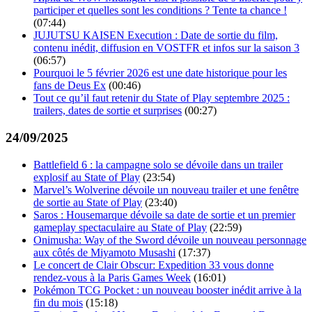
participer et quelles sont les conditions ? Tente ta chance !
(07:44)
JUJUTSU KAISEN Execution : Date de sortie du film,
contenu inédit, diffusion en VOSTFR et infos sur la saison 3
(06:57)
Pourquoi le 5 février 2026 est une date historique pour les
fans de Deus Ex
(00:46)
Tout ce qu’il faut retenir du State of Play septembre 2025 :
trailers, dates de sortie et surprises
(00:27)
24/09/2025
Battlefield 6 : la campagne solo se dévoile dans un trailer
explosif au State of Play
(23:54)
Marvel’s Wolverine dévoile un nouveau trailer et une fenêtre
de sortie au State of Play
(23:40)
Saros : Housemarque dévoile sa date de sortie et un premier
gameplay spectaculaire au State of Play
(22:59)
Onimusha: Way of the Sword dévoile un nouveau personnage
aux côtés de Miyamoto Musashi
(17:37)
Le concert de Clair Obscur: Expedition 33 vous donne
rendez-vous à la Paris Games Week
(16:01)
Pokémon TCG Pocket : un nouveau booster inédit arrive à la
fin du mois
(15:18)