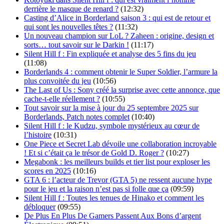
derrière le masque de renard ?
(12:32)
Casting d’Alice in Borderland saison 3 : qui est de retour et
qui sont les nouvelles têtes ?
(11:32)
Un nouveau champion sur LoL ? Zaheen : origine, design et
sorts… tout savoir sur le Darkin !
(11:17)
Silent Hill f : Fin expliquée et analyse des 5 fins du jeu
(11:08)
Borderlands 4 : comment obtenir le Super Soldier, l’armure la
plus convoitée du jeu
(10:56)
The Last of Us : Sony créé la surprise avec cette annonce, que
cache-t-elle réellement ?
(10:55)
Tout savoir sur la mise à jour du 25 septembre 2025 sur
Borderlands, Patch notes complet
(10:40)
Silent Hill f : le Kudzu, symbole mystérieux au cœur de
l’histoire
(10:31)
One Piece et Secret Lab dévoile une collaboration incroyable
! Et si c’était ça le trésor de Gold D. Roger ?
(10:27)
Megabonk : les meilleurs builds et tier list pour exploser les
scores en 2025
(10:16)
GTA 6 : l’acteur de Trevor (GTA 5) ne ressent aucune hype
pour le jeu et la raison n’est pas si folle que ça
(09:59)
Silent Hill f : Toutes les tenues de Hinako et comment les
débloquer
(09:55)
De Plus En Plus De Gamers Passent Aux Bons d’argent