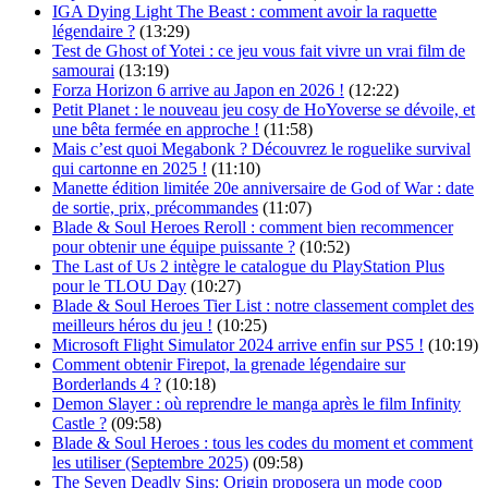
IGA Dying Light The Beast : comment avoir la raquette
légendaire ?
(13:29)
Test de Ghost of Yotei : ce jeu vous fait vivre un vrai film de
samourai
(13:19)
Forza Horizon 6 arrive au Japon en 2026 !
(12:22)
Petit Planet : le nouveau jeu cosy de HoYoverse se dévoile, et
une bêta fermée en approche !
(11:58)
Mais c’est quoi Megabonk ? Découvrez le roguelike survival
qui cartonne en 2025 !
(11:10)
Manette édition limitée 20e anniversaire de God of War : date
de sortie, prix, précommandes
(11:07)
Blade & Soul Heroes Reroll : comment bien recommencer
pour obtenir une équipe puissante ?
(10:52)
The Last of Us 2 intègre le catalogue du PlayStation Plus
pour le TLOU Day
(10:27)
Blade & Soul Heroes Tier List : notre classement complet des
meilleurs héros du jeu !
(10:25)
Microsoft Flight Simulator 2024 arrive enfin sur PS5 !
(10:19)
Comment obtenir Firepot, la grenade légendaire sur
Borderlands 4 ?
(10:18)
Demon Slayer : où reprendre le manga après le film Infinity
Castle ?
(09:58)
Blade & Soul Heroes : tous les codes du moment et comment
les utiliser (Septembre 2025)
(09:58)
The Seven Deadly Sins: Origin proposera un mode coop