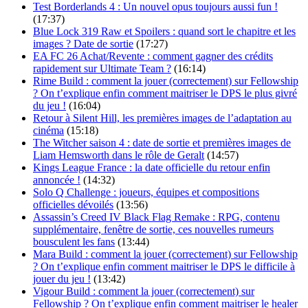
Test Borderlands 4 : Un nouvel opus toujours aussi fun !
(17:37)
Blue Lock 319 Raw et Spoilers : quand sort le chapitre et les
images ? Date de sortie
(17:27)
EA FC 26 Achat/Revente : comment gagner des crédits
rapidement sur Ultimate Team ?
(16:14)
Rime Build : comment la jouer (correctement) sur Fellowship
? On t’explique enfin comment maitriser le DPS le plus givré
du jeu !
(16:04)
Retour à Silent Hill, les premières images de l’adaptation au
cinéma
(15:18)
The Witcher saison 4 : date de sortie et premières images de
Liam Hemsworth dans le rôle de Geralt
(14:57)
Kings League France : la date officielle du retour enfin
annoncée !
(14:32)
Solo Q Challenge : joueurs, équipes et compositions
officielles dévoilés
(13:56)
Assassin’s Creed IV Black Flag Remake : RPG, contenu
supplémentaire, fenêtre de sortie, ces nouvelles rumeurs
bousculent les fans
(13:44)
Mara Build : comment la jouer (correctement) sur Fellowship
? On t’explique enfin comment maitriser le DPS le difficile à
jouer du jeu !
(13:42)
Vigour Build : comment la jouer (correctement) sur
Fellowship ? On t’explique enfin comment maitriser le healer