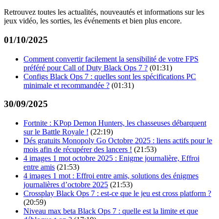
Retrouvez toutes les actualités, nouveautés et informations sur les
jeux vidéo, les sorties, les événements et bien plus encore.
01/10/2025
Comment convertir facilement la sensibilité de votre FPS
préféré pour Call of Duty Black Ops 7 ?
(01:31)
Configs Black Ops 7 : quelles sont les spécifications PC
minimale et recommandée ?
(01:31)
30/09/2025
Fortnite : KPop Demon Hunters, les chasseuses débarquent
sur le Battle Royale !
(22:19)
Dés gratuits Monopoly Go Octobre 2025 : liens actifs pour le
mois afin de récupérer des lancers !
(21:53)
4 images 1 mot octobre 2025 : Enigme journalière, Effroi
entre amis
(21:53)
4 images 1 mot : Effroi entre amis, solutions des énigmes
journalières d’octobre 2025
(21:53)
Crossplay Black Ops 7 : est-ce que le jeu est cross platform ?
(20:59)
Niveau max beta Black Ops 7 : quelle est la limite et que