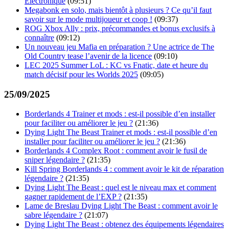
Électronique
(09:51)
Megabonk en solo, mais bientôt à plusieurs ? Ce qu’il faut
savoir sur le mode multijoueur et coop !
(09:37)
ROG Xbox Ally : prix, précommandes et bonus exclusifs à
connaître
(09:12)
Un nouveau jeu Mafia en préparation ? Une actrice de The
Old Country tease l’avenir de la licence
(09:10)
LEC 2025 Summer LoL : KC vs Fnatic, date et heure du
match décisif pour les Worlds 2025
(09:05)
25/09/2025
Borderlands 4 Trainer et mods : est-il possible d’en installer
pour faciliter ou améliorer le jeu ?
(21:36)
Dying Light The Beast Trainer et mods : est-il possible d’en
installer pour faciliter ou améliorer le jeu ?
(21:36)
Borderlands 4 Complex Root : comment avoir le fusil de
sniper légendaire ?
(21:35)
Kill Spring Borderlands 4 : comment avoir le kit de réparation
légendaire ?
(21:35)
Dying Light The Beast : quel est le niveau max et comment
gagner rapidement de l’EXP ?
(21:35)
Lame de Breslau Dying Light The Beast : comment avoir le
sabre légendaire ?
(21:07)
Dying Light The Beast : obtenez des équipements légendaires