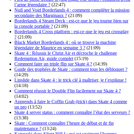
l’arme légendaire ?
(22:47)
Null and Void Borderlands 4 : comment compléter la mission
secondaire des Marginaux ?
(21:09)
Borderlands 4 Steam Deck : est-ce que le jeu tourne bien sur
la console portable ?
(21:09)
Borderlands 4 Cross platform : est-ce que le jeu est crossplay
?
(21:09)
Black Market Borderlands 4 : où se trouve la machine
légendaire de Maurice en semaine 3 ?
(21:09)
Skate 4 : Réussis le Christ Air et décroche le challenge
Redemption Air, guide complet
(15:19)
Comment faire un triple flip sur Skate 4 ?
(14:39)
Guide des trophées de Skate : comment tous les débloquer ?
(14:29)
Lipslide dans Skate 4 : le trick clé à maîtriser, je t’explique !
(14:18)
Comment réussir le Double Flip facilement sur Skate 4 ?
(14:02)
Apprends à faire le Coffin Grab (trick) dans Skate 4 comme
un pro
(13:52)
Skate 4 server status : comment connaître l’état des serveurs ?
(13:38)
Skate : Comment connaître l’heure de début et de fin
maintenance ?
(13:24)
Kotoyuki dans Silent Hill f : qui est vraiment l’homme