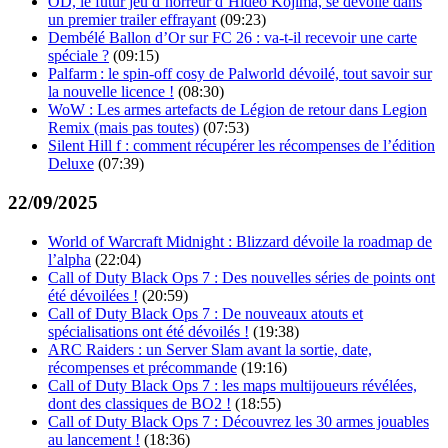
OD, le futur jeu d’horreur d’Hideo Kojima, se dévoile dans
un premier trailer effrayant
(09:23)
Dembélé Ballon d’Or sur FC 26 : va-t-il recevoir une carte
spéciale ?
(09:15)
Palfarm : le spin-off cosy de Palworld dévoilé, tout savoir sur
la nouvelle licence !
(08:30)
WoW : Les armes artefacts de Légion de retour dans Legion
Remix (mais pas toutes)
(07:53)
Silent Hill f : comment récupérer les récompenses de l’édition
Deluxe
(07:39)
22/09/2025
World of Warcraft Midnight : Blizzard dévoile la roadmap de
l’alpha
(22:04)
Call of Duty Black Ops 7 : Des nouvelles séries de points ont
été dévoilées !
(20:59)
Call of Duty Black Ops 7 : De nouveaux atouts et
spécialisations ont été dévoilés !
(19:38)
ARC Raiders : un Server Slam avant la sortie, date,
récompenses et précommande
(19:16)
Call of Duty Black Ops 7 : les maps multijoueurs révélées,
dont des classiques de BO2 !
(18:55)
Call of Duty Black Ops 7 : Découvrez les 30 armes jouables
au lancement !
(18:36)