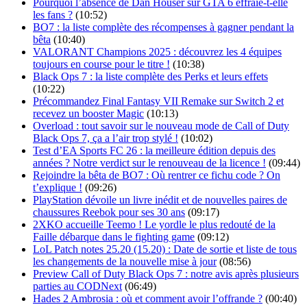
Pourquoi l’absence de Dan Houser sur GTA 6 effraie-t-elle
les fans ?
(10:52)
BO7 : la liste complète des récompenses à gagner pendant la
bêta
(10:40)
VALORANT Champions 2025 : découvrez les 4 équipes
toujours en course pour le titre !
(10:38)
Black Ops 7 : la liste complète des Perks et leurs effets
(10:22)
Précommandez Final Fantasy VII Remake sur Switch 2 et
recevez un booster Magic
(10:13)
Overload : tout savoir sur le nouveau mode de Call of Duty
Black Ops 7, ça a l’air trop stylé !
(10:02)
Test d’EA Sports FC 26 : la meilleure édition depuis des
années ? Notre verdict sur le renouveau de la licence !
(09:44)
Rejoindre la bêta de BO7 : Où rentrer ce fichu code ? On
t’explique !
(09:26)
PlayStation dévoile un livre inédit et de nouvelles paires de
chaussures Reebok pour ses 30 ans
(09:17)
2XKO accueille Teemo ! Le yordle le plus redouté de la
Faille débarque dans le fighting game
(09:12)
LoL Patch notes 25.20 (15.20) : Date de sortie et liste de tous
les changements de la nouvelle mise à jour
(08:56)
Preview Call of Duty Black Ops 7 : notre avis après plusieurs
parties au CODNext
(06:49)
Hades 2 Ambrosia : où et comment avoir l’offrande ?
(00:40)