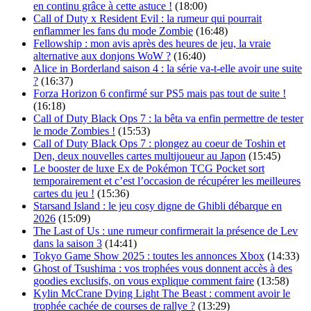
en continu grâce à cette astuce !
(18:00)
Call of Duty x Resident Evil : la rumeur qui pourrait
enflammer les fans du mode Zombie
(16:48)
Fellowship : mon avis après des heures de jeu, la vraie
alternative aux donjons WoW ?
(16:40)
Alice in Borderland saison 4 : la série va-t-elle avoir une suite
?
(16:37)
Forza Horizon 6 confirmé sur PS5 mais pas tout de suite !
(16:18)
Call of Duty Black Ops 7 : la bêta va enfin permettre de tester
le mode Zombies !
(15:53)
Call of Duty Black Ops 7 : plongez au coeur de Toshin et
Den, deux nouvelles cartes multijoueur au Japon
(15:45)
Le booster de luxe Ex de Pokémon TCG Pocket sort
temporairement et c’est l’occasion de récupérer les meilleures
cartes du jeu !
(15:36)
Starsand Island : le jeu cosy digne de Ghibli débarque en
2026
(15:09)
The Last of Us : une rumeur confirmerait la présence de Lev
dans la saison 3
(14:41)
Tokyo Game Show 2025 : toutes les annonces Xbox
(14:33)
Ghost of Tsushima : vos trophées vous donnent accès à des
goodies exclusifs, on vous explique comment faire
(13:58)
Kylin McCrane Dying Light The Beast : comment avoir le
trophée cachée de courses de rallye ?
(13:29)