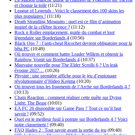
et choque la toile
(11:21)
League of Legends : Voici le classement des 100 skins les
plus populaires !
(11:18)
Death Stranding Mosquito : quel est ce film d’animation
inspiré de la célèbre licence ?
(11:12)
Rock n Roller emplacement, guide du combat et loot
légendaire sur Borderlands 4
(10:56)
Black Ops 7 : l’anti-cheat Ricochet devient obligatoire pour la
bêta PC
(10:49)
Où trouver et comment battre Leader Willem et obtenir la
Rainbow Vomit sur Borderlands 4
(10:37)
Mauvaise nouvelle pour The Elder Scrolls 6 ? Un leak
évoque 2027…
(10:26)
Physint : une première affiche pour le jeu d’espionage
révolutionnaire d’Hideo Kojima
(10:20)
Où trouver tous les fragments de l’Arche sur Borderlands 4 ?
(10:13)
Chain Reaction : comment réaliser cette quête sur Dying
Light: The Beast
(10:01)
EA FC 26 disponible sur Game Pass ? Tout ce qu’il faut
savoir !
(09:52)
Quel est le meilleur fusil à pompe sur Borderlands 4 ? Voici
notre classement !
(09:40)
FAQ Hades 2 : Tout savoir avant la sortie du jeu
(09:40)