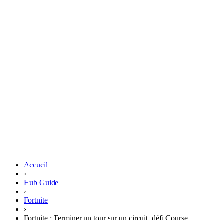
Accueil
›
Hub Guide
›
Fortnite
›
Fortnite : Terminer un tour sur un circuit, défi Course