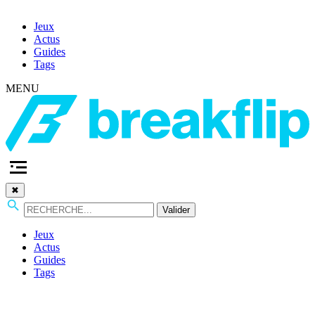
Jeux
Actus
Guides
Tags
MENU
✖
Valider
Jeux
Actus
Guides
Tags