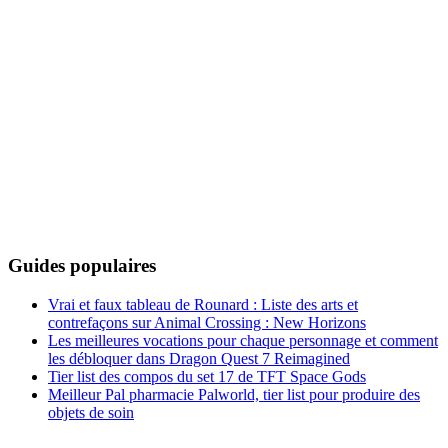
Guides populaires
Vrai et faux tableau de Rounard : Liste des arts et
contrefaçons sur Animal Crossing : New Horizons
Les meilleures vocations pour chaque personnage et comment
les débloquer dans Dragon Quest 7 Reimagined
Tier list des compos du set 17 de TFT Space Gods
Meilleur Pal pharmacie Palworld, tier list pour produire des
objets de soin