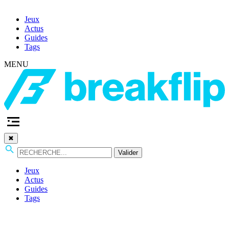
Jeux
Actus
Guides
Tags
MENU
✖
Valider
Jeux
Actus
Guides
Tags