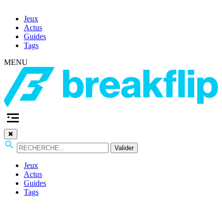
Jeux
Actus
Guides
Tags
MENU
✖
Valider
Jeux
Actus
Guides
Tags