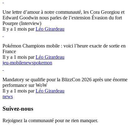
Hearthstone
Une lettre d’amour à notre communauté, les Cora Georgiou et
Edward Goodwin nous parles de l’extension Évasion du fort
Pourpre (Interview)
Il y a 1 mois par
Léo Girardeau
Pokémon Champions
Pokémon Champions mobile : voici l’heure exacte de sortie en
France
Il y a 1 mois par
Léo Girardeau
jeu-mobile
news
pokemon
World of Warcraft
Mandatory se qualifie pour la BlizzCon 2026 après une énorme
performance sur WoW
Il y a 1 mois par
Léo Girardeau
news
Suivez-nous
Rejoignez la communauté pour ne rien manquer.