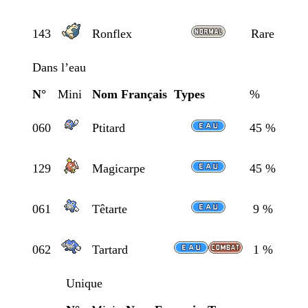
143
Ronflex
Rare
Dans l’eau
N°
Mini
Nom Français
Types
%
060
Ptitard
45 %
129
Magicarpe
45 %
061
Têtarte
9 %
062
Tartard
1 %
Unique