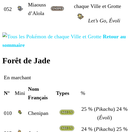
Miaouss
052
d’Alola
Let’s Go, Évoli
Retour au
sommaire
Forêt de Jade
En marchant
Nom
N°
Mini
Types
%
Français
25 % (
Pikachu
)
24 %
010
Chenipan
(
Évoli
)
24 % (
Pikachu
)
25 %