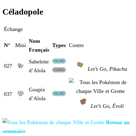
Céladopole
Échange
Nom
N°
Mini
Types
Contre
Français
Sabelette
027
Let’s Go, Pikachu
d’Alola
Goupix
037
d’Alola
Let’s Go, Évoli
Retour au
sommaire