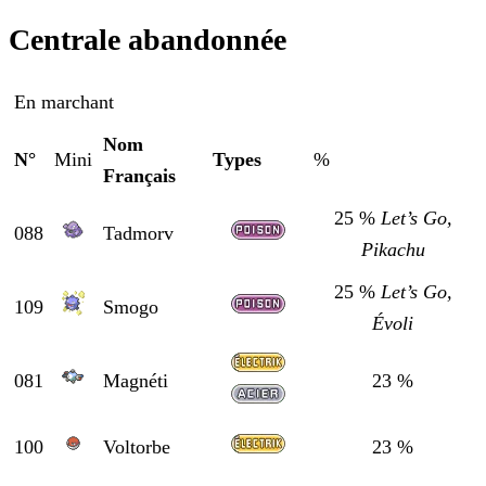
Centrale abandonnée
En marchant
Nom
N°
Mini
Types
%
Français
25 %
Let’s Go,
088
Tadmorv
Pikachu
25 %
Let’s Go,
109
Smogo
Évoli
081
Magnéti
23 %
100
Voltorbe
23 %