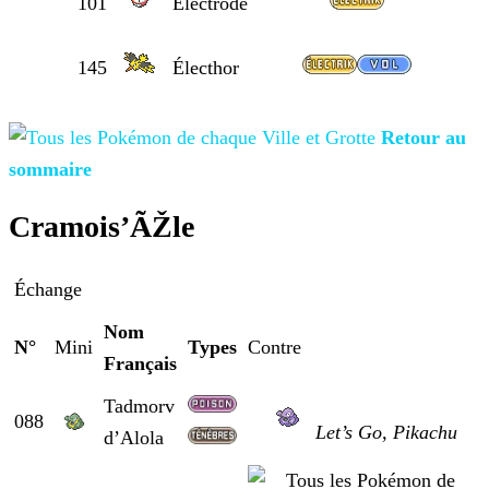
101
Électrode
145
Électhor
Retour au
sommaire
Cramois’ÃŽle
Échange
Nom
N°
Mini
Types
Contre
Français
Tadmorv
088
Let’s Go, Pikachu
d’Alola