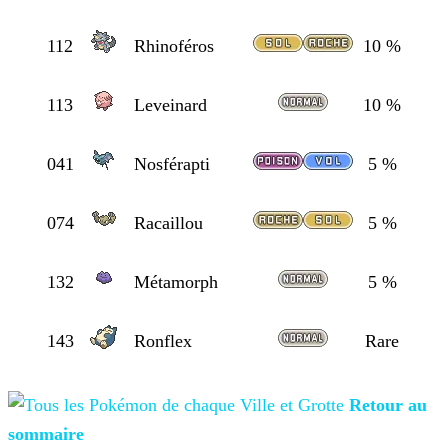
112
Rhinoféros
10 %
113
Leveinard
10 %
041
Nosférapti
5 %
074
Racaillou
5 %
132
Métamorph
5 %
143
Ronflex
Rare
Retour au
sommaire