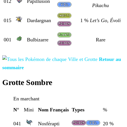
012
Papillusion
Pikachu
015
Dardargnan
1 %
Let’s Go, Évoli
001
Bulbizarre
Rare
Retour au
sommaire
Grotte Sombre
En marchant
N°
Mini
Nom Français
Types
%
041
Nosférapti
20 %