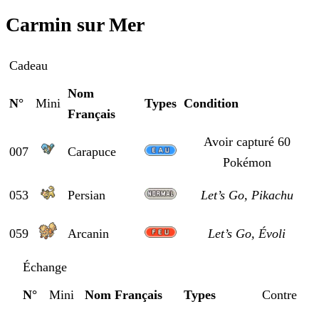
Carmin sur Mer
Cadeau
Nom
N°
Mini
Types
Condition
Français
Avoir capturé 60
007
Carapuce
Pokémon
053
Persian
Let’s Go, Pikachu
059
Arcanin
Let’s Go, Évoli
Échange
N°
Mini
Nom Français
Types
Contre