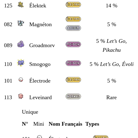
125
Élektek
14 %
082
Magnéton
5 %
5 %
Let’s Go,
089
Groadmorv
Pikachu
110
Smogogo
5 %
Let’s Go, Évoli
101
Électrode
5 %
113
Leveinard
Rare
Unique
N°
Mini
Nom Français
Types