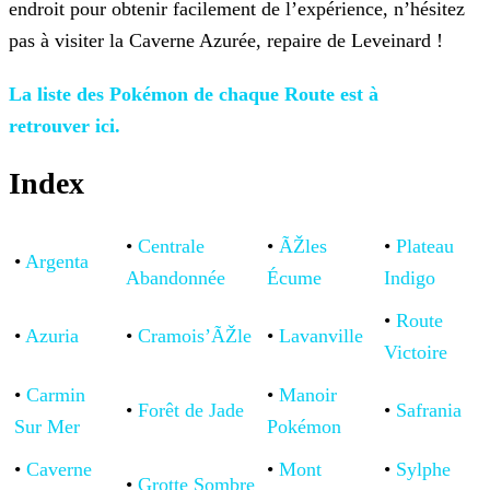
endroit pour obtenir facilement de l’expérience, n’hésitez
pas à visiter la Caverne Azurée,
repaire de Leveinard !
La liste
des Pokémon de chaque Route est à
retrouver ici.
Index
•
Centrale
•
ÃŽles
•
Plateau
•
Argenta
Abandonnée
Écume
Indigo
•
Route
•
Azuria
•
Cramois’ÃŽle
•
Lavanville
Victoire
•
Carmin
•
Manoir
•
Forêt de Jade
•
Safrania
Sur Mer
Pokémon
•
Caverne
•
Mont
•
Sylphe
•
Grotte Sombre