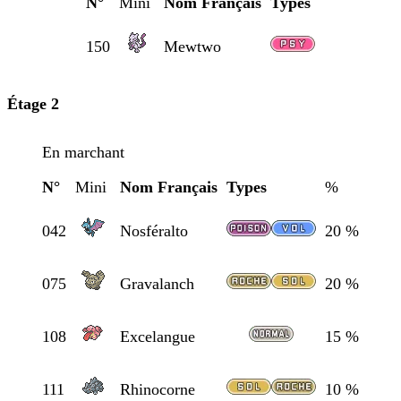
N°
Mini
Nom Français
Types
150
Mewtwo
Étage 2
En marchant
N°
Mini
Nom Français
Types
%
042
Nosféralto
20 %
075
Gravalanch
20 %
108
Excelangue
15 %
111
Rhinocorne
10 %