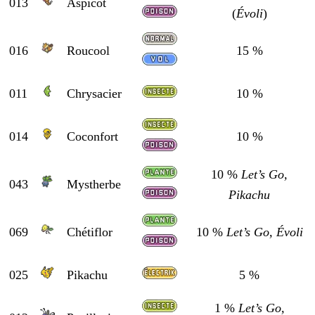
013
Aspicot
(
Évoli
)
016
Roucool
15 %
011
Chrysacier
10 %
014
Coconfort
10 %
10 %
Let’s Go,
043
Mystherbe
Pikachu
069
Chétiflor
10 %
Let’s Go, Évoli
025
Pikachu
5 %
1 %
Let’s Go,