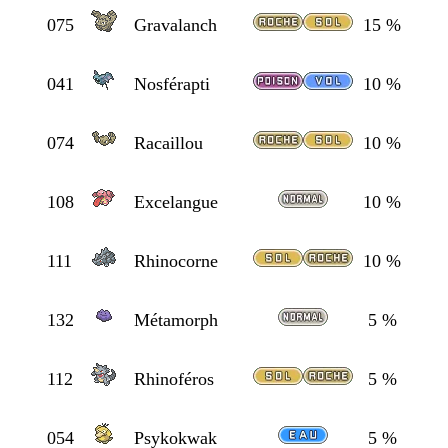
075
Gravalanch
15 %
041
Nosférapti
10 %
074
Racaillou
10 %
108
Excelangue
10 %
111
Rhinocorne
10 %
132
Métamorph
5 %
112
Rhinoféros
5 %
054
Psykokwak
5 %