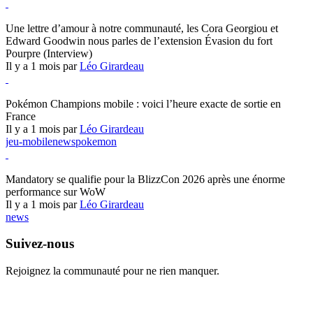
Hearthstone
Une lettre d’amour à notre communauté, les Cora Georgiou et
Edward Goodwin nous parles de l’extension Évasion du fort
Pourpre (Interview)
Il y a 1 mois par
Léo Girardeau
Pokémon Champions
Pokémon Champions mobile : voici l’heure exacte de sortie en
France
Il y a 1 mois par
Léo Girardeau
jeu-mobile
news
pokemon
World of Warcraft
Mandatory se qualifie pour la BlizzCon 2026 après une énorme
performance sur WoW
Il y a 1 mois par
Léo Girardeau
news
Suivez-nous
Rejoignez la communauté pour ne rien manquer.