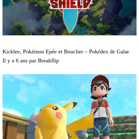
Pokémon : Let's Go, Pikachu et Pokémon : Let's Go, Évoli
Kicklee, Pokémon Epée et Bouclier – Pokédex de Galar
Il y a 6 ans par Breakflip