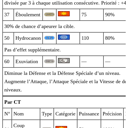
divisée par 3 à chaque utilisation consécutive. Priorité : +4.
37
Éboulement
75
90%
30% de chance d’apeurer la cible.
50
Hydrocanon
110
80%
Pas d’effet supplémentaire.
60
Exuviation
—
—
Diminue la Défense et la Défense Spéciale d’un niveau.
Augmente l’Attaque, l’Attaque Spéciale et la Vitesse de de
niveaux.
Par CT
N°
Nom
Type
Catégorie
Puissance
Précision
P
Coup