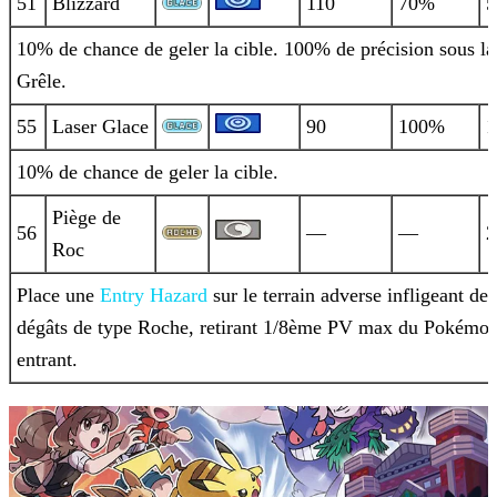
51
Blizzard
110
70%
5
10% de chance de geler la cible. 100% de précision sous la
Grêle.
55
Laser Glace
90
100%
1
10% de chance de geler la cible.
Piège de
56
—
—
2
Roc
Place une
Entry
Hazard
sur le terrain adverse infligeant des
dégâts de type Roche, retirant 1/8ème PV max du Pokémo
entrant.