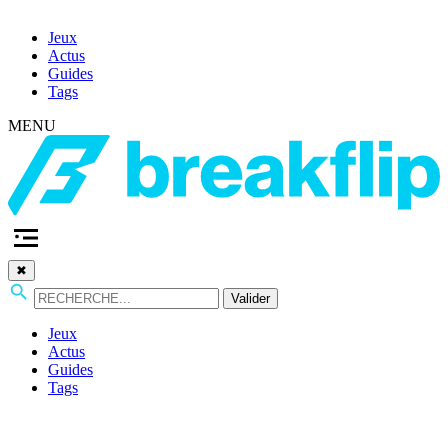
Jeux
Actus
Guides
Tags
MENU
✖
Valider
Jeux
Actus
Guides
Tags