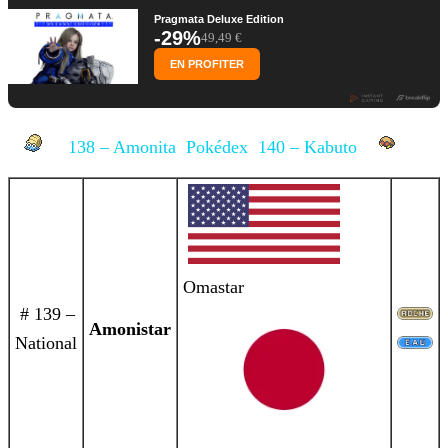
Pragmata Deluxe Edition
-29%
49,49 €
EN PROFITER
138 – Amonita
Pokédex
140 – Kabuto
Omastar
# 139 –
Amonistar
National