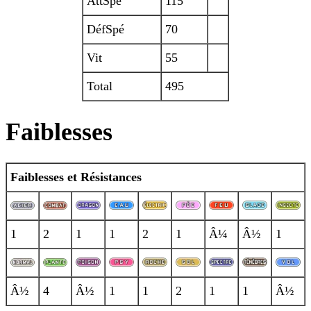
AttSpé
115
DéfSpé
70
Vit
55
Total
495
Faiblesses
Faiblesses et Résistances
1
2
1
1
2
1
Â¼
Â½
1
Â½
4
Â½
1
1
2
1
1
Â½