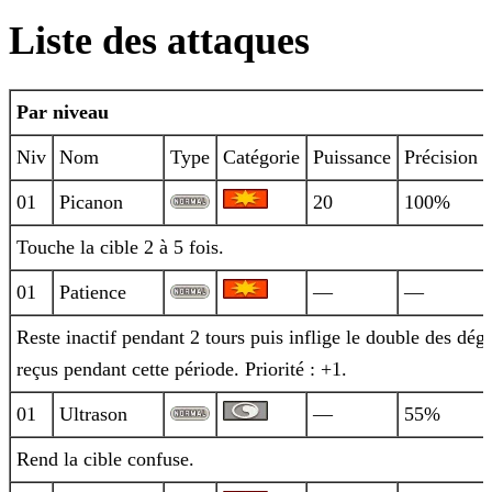
Liste des attaques
Par niveau
Niv
Nom
Type
Catégorie
Puissance
Précision
01
Picanon
20
100%
Touche la cible 2 à 5 fois.
01
Patience
—
—
Reste inactif pendant 2 tours puis inflige le double des dégâ
reçus pendant cette période. Priorité : +1.
01
Ultrason
—
55%
Rend la cible confuse.