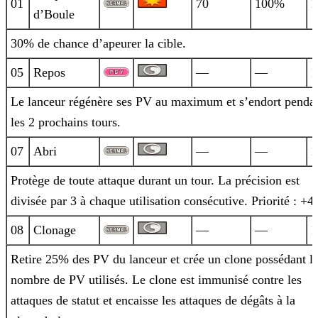
01
70
100%
1
d’Boule
30% de chance d’apeurer la cible.
05
Repos
—
—
1
Le lanceur régénère ses PV au maximum et s’endort penda
les 2 prochains tours.
07
Abri
—
—
1
Protège de toute attaque durant un tour. La précision est
divisée par 3 à chaque utilisation consécutive. Priorité : +4.
08
Clonage
—
—
1
Retire 25% des PV du lanceur et crée un clone possédant l
nombre de PV utilisés. Le clone est immunisé contre les
attaques de statut et
encaisse les attaques de dégâts à la