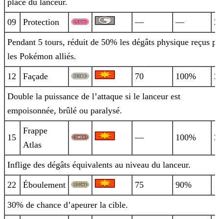
place du lanceur.
09
Protection
—
—
2
Pendant 5 tours, réduit de 50% les dégâts physique reçus p
les Pokémon alliés.
12
Façade
70
100%
2
Double la puissance de l’attaque si le lanceur est
empoisonnée, brûlé ou paralysé.
Frappe
15
—
100%
2
Atlas
Inflige des dégâts équivalents au niveau du lanceur.
22
Éboulement
75
90%
1
30% de chance d’apeurer la cible.