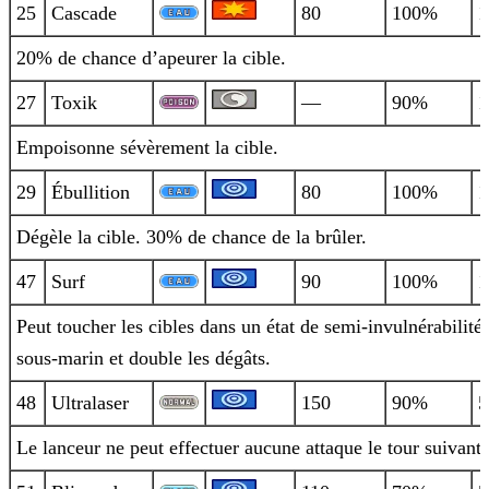
25
Cascade
80
100%
1
20% de chance d’apeurer la cible.
27
Toxik
—
90%
1
Empoisonne sévèrement la cible.
29
Ébullition
80
100%
1
Dégèle la cible. 30% de chance de la brûler.
47
Surf
90
100%
1
Peut toucher les cibles dans un état de semi-invulnérabilité
sous-marin et double les dégâts.
48
Ultralaser
150
90%
5
Le lanceur ne peut effectuer aucune attaque le tour suivant.