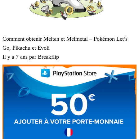
Pokémon : Let's Go, Pikachu et Pokémon : Let's Go, Évoli
Comment obtenir Meltan et Melmetal – Pokémon Let’s
Go, Pikachu et Évoli
Il y a 7 ans par Breakflip