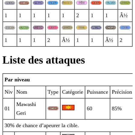
1
1
1
1
1
2
1
1
Â½
1
1
1
2
Â½
1
1
Â½
2
Liste des attaques
Par niveau
Niv
Nom
Type
Catégorie
Puissance
Précision
Mawashi
01
60
85%
Geri
30% de chance d’apeurer la cible.