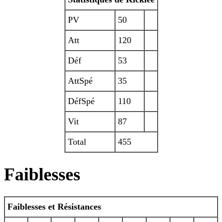
PV
50
Att
120
Déf
53
AttSpé
35
DéfSpé
110
Vit
87
Total
455
Faiblesses
Faiblesses et Résistances