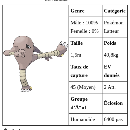
Genre
Catégorie
Mâle : 100%
Pokémon
Femelle : 0%
Latteur
Taille
Poids
1,5m
49,8kg
Taux de
EV
capture
donnés
45 (Moyen)
2 Att.
Groupe
Éclosion
d’Å“uf
Humanoïde
6400 pas