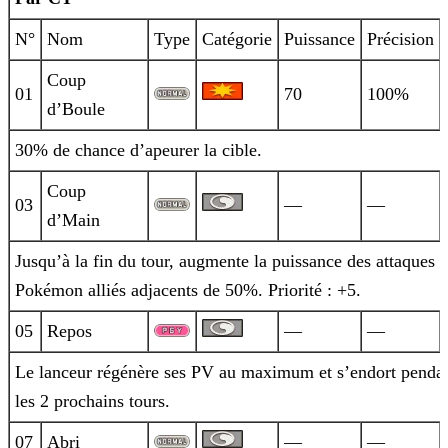
N°
Nom
Type
Catégorie
Puissance
Précision
Coup
01
70
100%
d’Boule
30% de chance d’apeurer la cible.
Coup
03
—
—
d’Main
Jusqu’à la fin du tour, augmente la puissance des attaques 
Pokémon alliés adjacents de 50%. Priorité : +5.
05
Repos
—
—
Le lanceur régénère ses PV au maximum et s’endort penda
les 2 prochains tours.
07
Abri
—
—