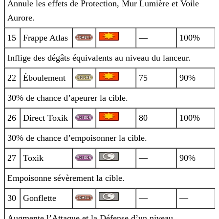
Annule les effets de Protection, Mur Lumière et Voile
Aurore.
15
Frappe Atlas
—
100%
Inflige des dégâts équivalents au niveau du lanceur.
22
Éboulement
75
90%
30% de chance d’apeurer la cible.
26
Direct Toxik
80
100%
30% de chance d’empoisonner la cible.
27
Toxik
—
90%
Empoisonne sévèrement la cible.
30
Gonflette
—
—
Augmente l’Attaque et la Défense d’un niveau.