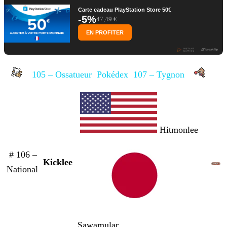
Carte cadeau PlayStation Store 50€
-5%
47,49 €
EN PROFITER
105 – Ossatueur
Pokédex
107 – Tygnon
Hitmonlee
# 106 –
Kicklee
National
Sawamular