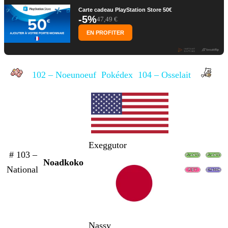
Carte cadeau PlayStation Store 50€
-5%
47,49 €
EN PROFITER
102 – Noeunoeuf
Pokédex
104 – Osselait
Exeggutor
# 103 –
Noadkoko
National
Nassy