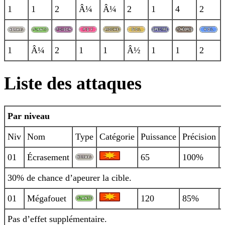
1
1
2
Â¼
Â¼
2
1
4
2
1
Â¼
2
1
1
Â½
1
1
2
Liste des attaques
Par niveau
Niv
Nom
Type
Catégorie
Puissance
Précision
01
Écrasement
65
100%
30% de chance d’apeurer la cible.
01
Mégafouet
120
85%
Pas d’effet supplémentaire.