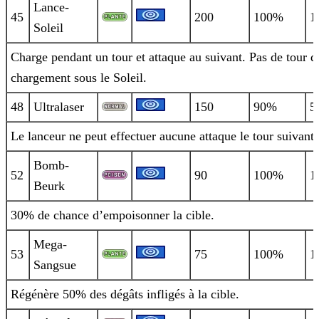
Lance-
45
200
100%
1
Soleil
Charge pendant un tour et attaque au suivant. Pas de tour d
chargement sous le Soleil.
48
Ultralaser
150
90%
5
Le lanceur ne peut effectuer aucune attaque le tour suivant.
Bomb-
52
90
100%
1
Beurk
30% de chance d’empoisonner la cible.
Mega-
53
75
100%
1
Sangsue
Régénère 50% des dégâts infligés à la cible.