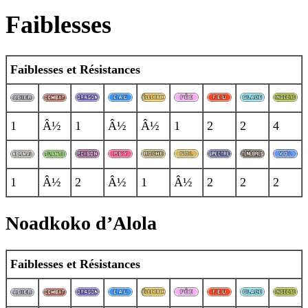
Faiblesses
Faiblesses et Résistances
1
Â½
1
Â½
Â½
1
2
2
4
1
Â½
2
Â½
1
Â½
2
2
2
Noadkoko d’Alola
Faiblesses et Résistances