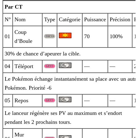
Par CT
N°
Nom
Type
Catégorie
Puissance
Précision
P
Coup
01
70
100%
1
d’Boule
30% de chance d’apeurer la cible.
04
Téléport
—
—
2
Le Pokémon échange instantanément sa place avec un autr
Pokémon. Priorité -6
05
Repos
—
—
1
Le lanceur régénère ses PV au maximum et s’endort
pendant les 2 prochains tours.
Mur