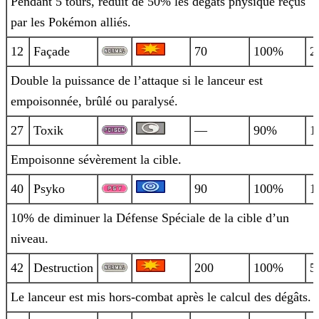
Pendant 5 tours, réduit de 50% les dégâts physique reçus
par les Pokémon alliés.
12
Façade
70
100%
2
Double la puissance de l’attaque si le lanceur est
empoisonnée, brûlé ou paralysé.
27
Toxik
—
90%
1
Empoisonne sévèrement la cible.
40
Psyko
90
100%
1
10% de diminuer la Défense Spéciale de la cible d’un
niveau.
42
Destruction
200
100%
5
Le lanceur est mis hors-combat après le calcul des dégâts.