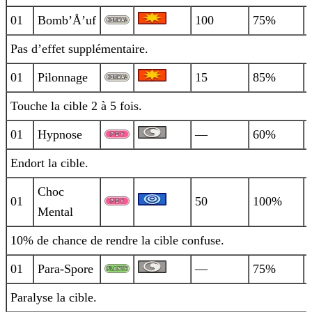
01
Bomb’Å’uf
100
75%
Pas d’effet supplémentaire.
01
Pilonnage
15
85%
Touche la cible 2 à 5 fois.
01
Hypnose
—
60%
Endort la cible.
Choc
01
50
100%
Mental
10% de chance de rendre la cible confuse.
01
Para-Spore
—
75%
Paralyse la cible.