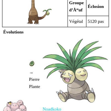
Groupe
Éclosion
d’Å“uf
Végétal
5120 pas
Évolutions
→
Pierre
Plante
Noadkoko