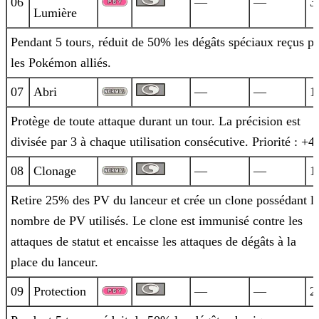
06
—
—
3
Lumière
Pendant 5 tours, réduit de 50% les dégâts spéciaux reçus pa
les Pokémon alliés.
07
Abri
—
—
1
Protège de toute attaque durant un tour. La précision est
divisée par 3 à chaque utilisation consécutive. Priorité : +4.
08
Clonage
—
—
1
Retire 25% des PV du lanceur et crée un clone possédant l
nombre de PV utilisés. Le clone est immunisé contre les
attaques de statut et
encaisse les attaques de dégâts à la
place du lanceur.
09
Protection
—
—
2