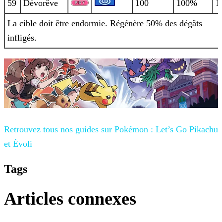
59
Dévorêve
100
100%
1
La cible doit être endormie. Régénère 50% des dégâts
infligés.
Retrouvez tous nos guides sur
Pokémon : Let’s Go Pikachu
et Évoli
Tags
Articles connexes