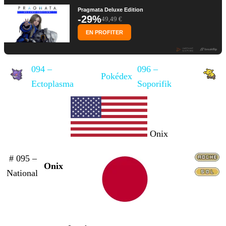
Pragmata Deluxe Edition
-29%
49,49 €
EN PROFITER
094 –
096 –
Pokédex
Ectoplasma
Soporifik
Onix
# 095 –
Onix
National