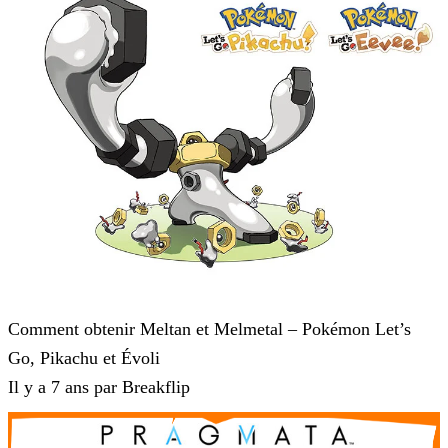
Pokémon : Let's Go, Pikachu et Pokémon : Let's Go, Évoli
Comment obtenir Meltan et Melmetal – Pokémon Let’s
Go, Pikachu et Évoli
Il y a 7 ans par Breakflip