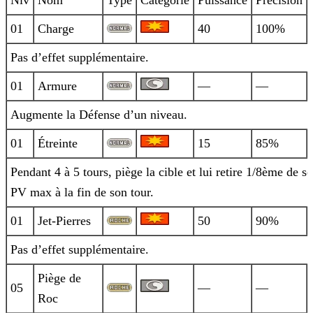
Niv
Nom
Type
Catégorie
Puissance
Précision
01
Charge
40
100%
Pas d’effet supplémentaire.
01
Armure
—
—
Augmente la Défense d’un niveau.
01
Étreinte
15
85%
Pendant 4 à 5 tours, piège la cible et lui retire 1/8ème de se
PV max à la fin de son tour.
01
Jet-Pierres
50
90%
Pas d’effet supplémentaire.
Piège de
05
—
—
Roc