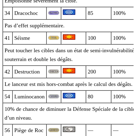
Empoisonne sévèrement la cible.
34
Dracochoc
85
100%
Pas d’effet supplémentaire.
41
Séisme
100
100%
Peut toucher les cibles dans un état de semi-invulnérabilité
souterrain et double les dégâts.
42
Destruction
200
100%
Le lanceur est mis hors-combat après le calcul des dégâts.
54
Luminocanon
80
100%
10% de chance de diminuer la Défense Spéciale de la cible
d’un niveau.
56
Piège de Roc
—
—