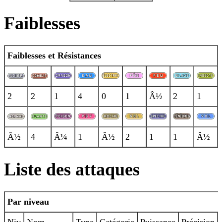
Faiblesses
Faiblesses et Résistances
2
2
1
4
0
1
Â½
2
1
Â½
4
Â¼
1
Â½
2
1
1
Â½
Liste des attaques
Par niveau