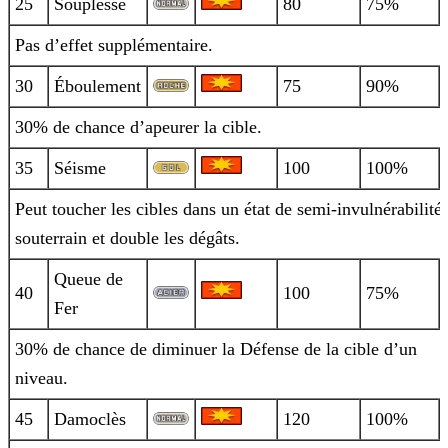
25
Souplesse
80
75%
Pas d’effet supplémentaire.
30
Éboulement
75
90%
30% de chance d’apeurer la cible.
35
Séisme
100
100%
Peut toucher les cibles dans un état de semi-invulnérabilité
souterrain et double les dégâts.
Queue de
40
100
75%
Fer
30% de chance de diminuer la Défense de la cible d’un
niveau.
45
Damoclès
120
100%