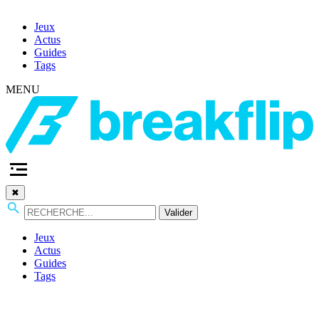
Jeux
Actus
Guides
Tags
MENU
✖
Valider
Jeux
Actus
Guides
Tags