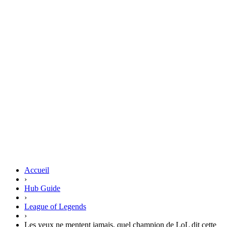
Accueil
›
Hub Guide
›
League of Legends
›
Les yeux ne mentent jamais, quel champion de LoL dit cette