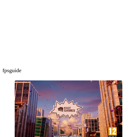
fps
guide