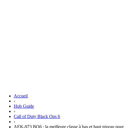
Accueil
›
Hub Guide
›
Call of Duty Black Ops 6
›
AEK-973 BO6 : la meilleure classe à bas et haut niveau pour