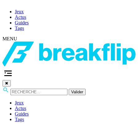
Jeux
Actus
Guides
Tags
MENU
✖
Valider
Jeux
Actus
Guides
Tags