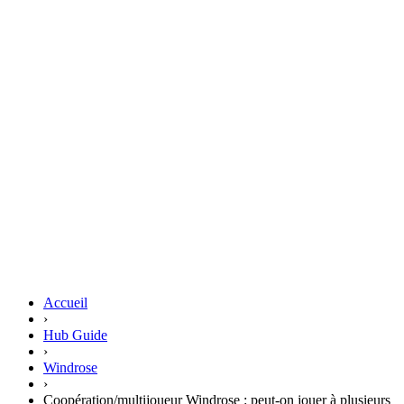
Accueil
›
Hub Guide
›
Windrose
›
Coopération/multijoueur Windrose : peut-on jouer à plusieurs