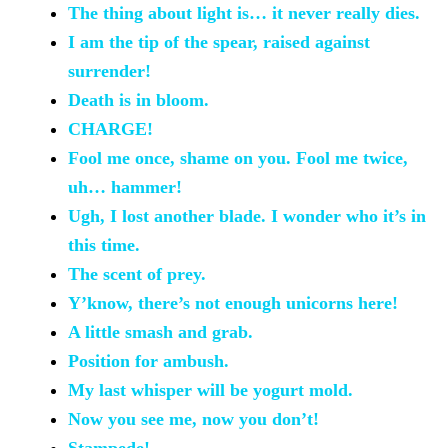
The thing
about light is… it never really dies.
I am the
tip of the spear, raised against
surrender!
Death is in
bloom.
CHARGE!
Fool me once, shame
on you. Fool me twice,
uh… hammer!
Ugh,
I lost another blade. I wonder who it’s in
this time.
The scent of
prey.
Y’know, there’s not
enough unicorns here!
A little smash
and grab.
Position for
ambush.
My last
whisper will be yogurt mold.
Now you see me,
now you don’t!