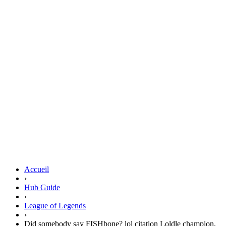
Accueil
›
Hub Guide
›
League of Legends
›
Did somebody say FISHbone? lol citation Loldle champion,