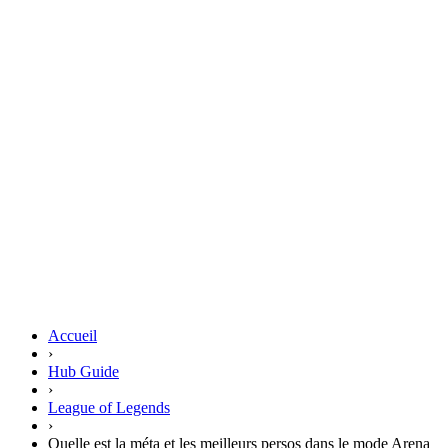
Accueil
›
Hub Guide
›
League of Legends
›
Quelle est la méta et les meilleurs persos dans le mode Arena