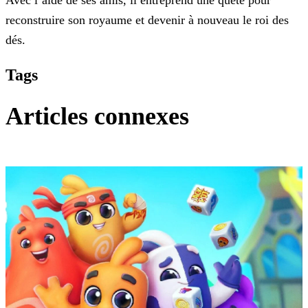
Avec l’aide de ses amis, il entreprend une quête pour
reconstruire son royaume et devenir à nouveau le roi des
dés.
Tags
Articles connexes