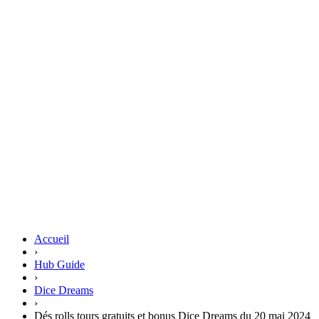
Accueil
›
Hub Guide
›
Dice Dreams
›
Dés rolls tours gratuits et bonus Dice Dreams du 20 mai 2024