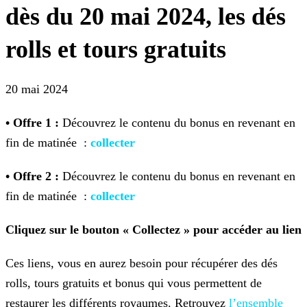
dès du 20 mai 2024, les dés
rolls et tours gratuits
20 mai 2024
• Offre 1 :
Découvrez le contenu du bonus en revenant en
fin de matinée :
collecter
• Offre 2 :
Découvrez le contenu du bonus en revenant en
fin de matinée :
collecter
Cliquez sur le bouton « Collectez » pour accéder au lien
Ces liens, vous en aurez besoin pour récupérer des dés
rolls, tours gratuits et bonus qui vous permettent de
restaurer les différents royaumes. Retrouvez
l’ensemble