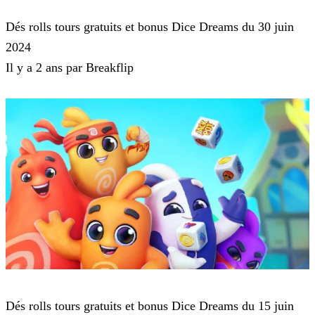
Dice Dreams
Dés rolls tours gratuits et bonus Dice Dreams du 30 juin
2024
Il y a 2 ans par Breakflip
Dice Dreams
Dés rolls tours gratuits et bonus Dice Dreams du 15 juin